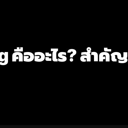
ng คืออะไร? สำคั