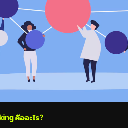
nking คืออะไร?