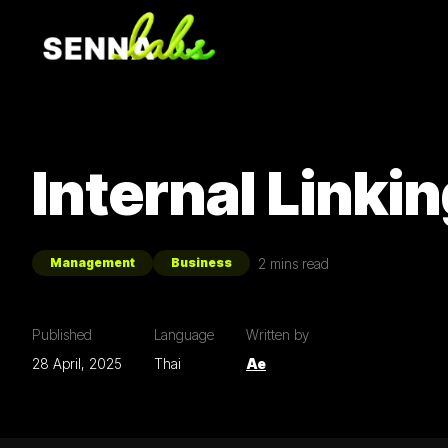
Internal Linki
2
mins read
Management
Business
Published
Language
Written by
28 April, 2025
Thai
Ae