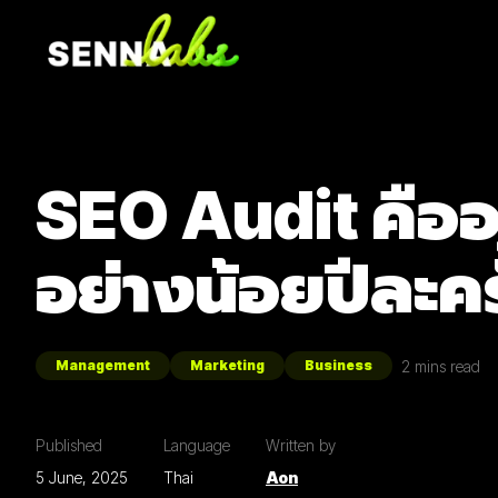
SEO Audit คืออ
อย่างน้อยปีละคร
2
mins read
Management
Marketing
Business
Published
Language
Written by
5 June, 2025
Thai
Aon