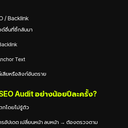
O / Backlink
์อื่นที่ชี้กลับมา
acklink
Anchor Text
เสียหรือลิงก์อันตราย
EO Audit อย่างน้อยปีละครั้ง?
ตกโดยไม่รู้ตัว
การอัปเดต เปลี่ยนหน้า ลบหน้า → ต้องตรวจตาม