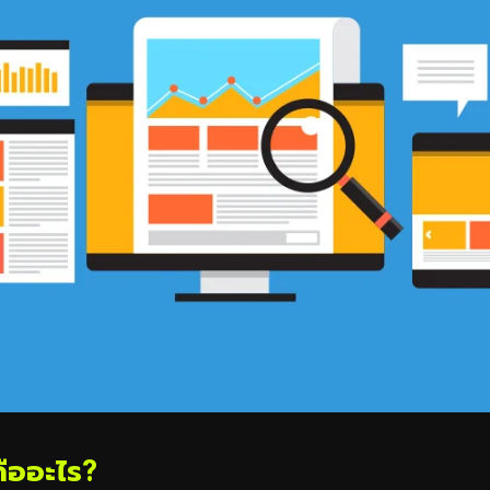
คืออะไร?