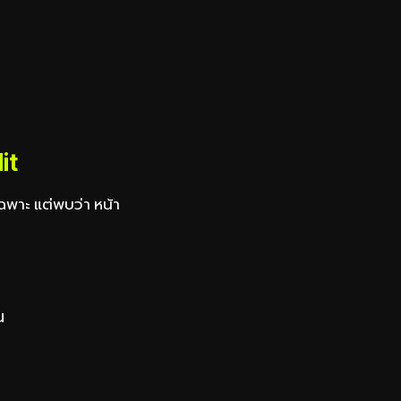
it
ฉพาะ แต่พบว่า หน้า
น