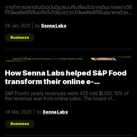
การทำการตลาดในปัจจุบันมีรูปแบบที่เปลี่ยนไปจากเดิมมากเพราะวิธี
ที่ได้ผลลัพธ์ที่ดีในอดีตไม่ได้แปลว่าจะได้ผลลัพธ์ที่ดีในอนาคตด้วย
เสมอไปประกอบการแข่งขันที่สูงขึ้นเรื่อยๆทำให้นักการตลาดต้องมี
การปรับรูปแบบการทำการตลาดในการสร้างแรงดึงดูดผู้คนและ
06 Jan, 2021
by
Senna Labs
คอยส่งมอบคุณค่าเพื่อให้เข้าถึงและสื่อสารกับกลุ่มเป้าหมายได้
อย่างมีประสิทธิภาพ Inbound Marketing คืออะไร Inbound
Marketing คือ การทำการตลาดผ่าน Content ต่างๆ เพื่อดึงดูด
Business
กลุ่มเป้าหมายเข้ามา และตอบสนองความต้องการของลูกค้า โดย
อาจจะทำผ่านเว็บไซต์ หรือผ่านสื่อ Social Media ต่าง ๆ ซึ่งใน
ปัจจุบันนั้น Inbound Marketing เป็นที่นิยมมากขึ้นเพราะเครื่องมือ
และเทคโนโลยีที่พัฒนาขึ้นมาในปัจจุบันทำให้การทำการตลาดแบบ
Inbound Marketing นั้นทำง่ายกว่าเมื่อก่อนมาก นอกจากนี้การทำ
Inbound Marketing ยังช่วยสร้างความสัมพันธ์และความน่าเชื่อ
How Senna Labs helped S&P Food
ถือให้กับธุรกิจได้เป็นอย่างดีอีกด้วย หลักการของ Inbound
Marketing Attract สร้าง
transform their online e-
commerce business
S&P Food’s yearly revenues were 435 mils $USD. 10% of
the revenue was from online sales. The board of
directors felt that online sales should account for more.
The digital
06 Mar, 2020
by
Senna Labs
Business