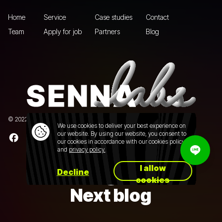
Home
Service
Case studies
Contact
Team
Apply for job
Partners
Blog
© 2022 Senna Labs Co., Ltd.All rights reserved. |
Privacy policy
We use cookies to deliver your best experience on
our website. By using our website, you consent to
our cookies in accordance with our cookies policy
and
privacy policy.
I allow
Decline
cookies
Next blog