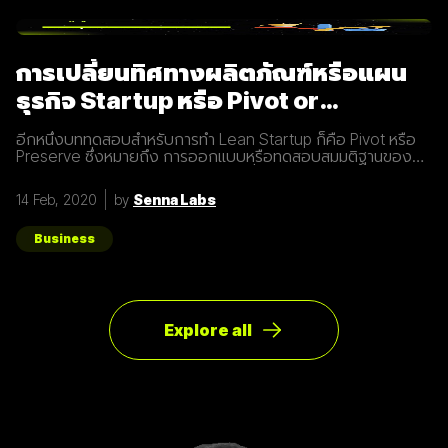
การเปลี่ยนทิศทางผลิตภัณฑ์หรือแผน
ธุรกิจ Startup หรือ Pivot or
Preserve
อีกหนึ่งบททดสอบสำหรับการทำ Lean Startup ก็คือ Pivot หรือ
Preserve ซึ่งหมายถึง การออกแบบหรือทดสอบสมมติฐานของ
ผลิตภัณฑ์หรือแผนธุรกิจใหม่หลังจากที่แผนเดิมไม่ได้ผลลัพธ์อย่าง
ที่คาดคิด จึงต้องเปลี่ยนทิศทางเพื่อให้ตอบโจทย์ความต้องการ
14 Feb, 2020
by
Senna Labs
ของผู้ใช้ให้มากที่สุด ตัวอย่างการทำ Pivot ตอนแรก Groupon เป็น
Online Activism Platform คือแพลตฟอร์มที่มีไว้เพื่อสร้าง
แคมเปญรณรงค์หรือการเปลี่ยนแปลงบางอย่างในสังคม ซึ่งตอน
Business
แรกแทบจะไม่มีคนเข้ามาใช้งานเลย และแล้วผู้ก่อตั้ง Groupon ก็ได้
เกิดไอเดียทำบล็อกขึ้นในเว็บไซต์โดยลองโพสต์คูปองโปรโมชั่นพิซ
ซ่า หลังจากนั้น ก็มีคนสนใจมากขึ้นเรื่อยๆ ทำให้เขาคิดใหม่และเปลี่ยน
ทิศทางหรือ Pivot จากกลุ่มลูกค้าเดิมเป็นกลุ่มลูกค้าจริง Pivot ถูก
แบ่งออกเป็น 8 ประเภท Customer Need
Explore all