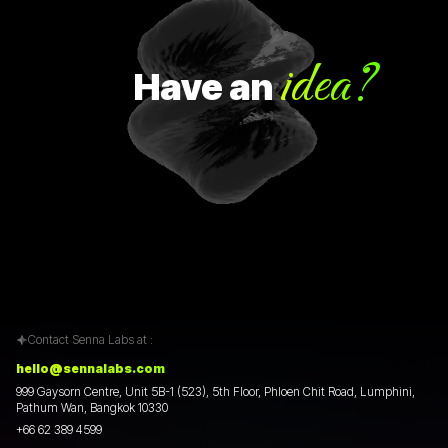
idea?
Have
an
Contact Senna Labs at :
hello@sennalabs.com
999 Gaysorn Centre, Unit 5B-1 (523), 5th Floor, Phloen Chit Road, Lumphini,
Pathum Wan, Bangkok 10330
+66 62 389 4599