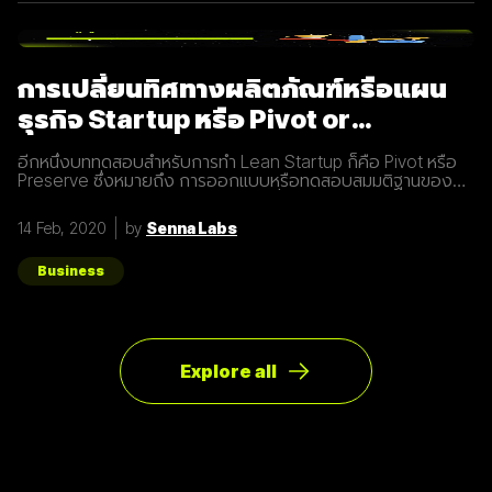
config.action_mailer.delivery_method
การเปลี่ยนทิศทางผลิตภัณฑ์หรือแผน
ธุรกิจ Startup หรือ Pivot or
Preserve
อีกหนึ่งบททดสอบสำหรับการทำ Lean Startup ก็คือ Pivot หรือ
Preserve ซึ่งหมายถึง การออกแบบหรือทดสอบสมมติฐานของ
ผลิตภัณฑ์หรือแผนธุรกิจใหม่หลังจากที่แผนเดิมไม่ได้ผลลัพธ์อย่าง
ที่คาดคิด จึงต้องเปลี่ยนทิศทางเพื่อให้ตอบโจทย์ความต้องการ
14 Feb, 2020
by
Senna Labs
ของผู้ใช้ให้มากที่สุด ตัวอย่างการทำ Pivot ตอนแรก Groupon เป็น
Online Activism Platform คือแพลตฟอร์มที่มีไว้เพื่อสร้าง
แคมเปญรณรงค์หรือการเปลี่ยนแปลงบางอย่างในสังคม ซึ่งตอน
Business
แรกแทบจะไม่มีคนเข้ามาใช้งานเลย และแล้วผู้ก่อตั้ง Groupon ก็ได้
เกิดไอเดียทำบล็อกขึ้นในเว็บไซต์โดยลองโพสต์คูปองโปรโมชั่นพิซ
ซ่า หลังจากนั้น ก็มีคนสนใจมากขึ้นเรื่อยๆ ทำให้เขาคิดใหม่และเปลี่ยน
ทิศทางหรือ Pivot จากกลุ่มลูกค้าเดิมเป็นกลุ่มลูกค้าจริง Pivot ถูก
แบ่งออกเป็น 8 ประเภท Customer Need
Explore all