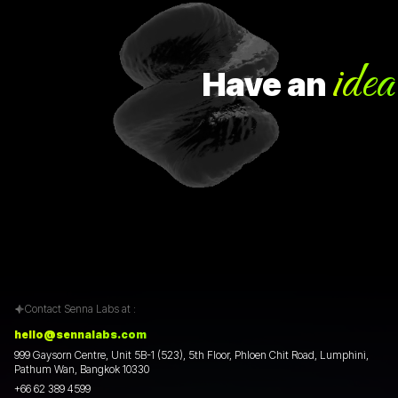
idea?
Have
an
Contact Senna Labs at :
hello@sennalabs.com
999 Gaysorn Centre, Unit 5B-1 (523), 5th Floor, Phloen Chit Road, Lumphini,
Pathum Wan, Bangkok 10330
+66 62 389 4599