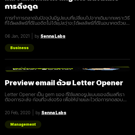
การดึงดูด
การทำการตลาดในปัจจุบันมีรูปแบบที่เปลี่ยนไปจากเดิมมากเพราะวิธี
ที่ได้ผลลัพธ์ที่ดีในอดีตไม่ได้แปลว่าจะได้ผลลัพธ์ที่ดีในอนาคตด้วย
เสมอไปประกอบการแข่งขันที่สูงขึ้นเรื่อยๆทำให้นักการตลาดต้องมี
การปรับรูปแบบการทำการตลาดในการสร้างแรงดึงดูดผู้คนและ
06 Jan, 2021
by
Senna Labs
คอยส่งมอบคุณค่าเพื่อให้เข้าถึงและสื่อสารกับกลุ่มเป้าหมายได้
อย่างมีประสิทธิภาพ Inbound Marketing คืออะไร Inbound
Marketing คือ การทำการตลาดผ่าน Content ต่างๆ เพื่อดึงดูด
Business
กลุ่มเป้าหมายเข้ามา และตอบสนองความต้องการของลูกค้า โดย
อาจจะทำผ่านเว็บไซต์ หรือผ่านสื่อ Social Media ต่าง ๆ ซึ่งใน
ปัจจุบันนั้น Inbound Marketing เป็นที่นิยมมากขึ้นเพราะเครื่องมือ
และเทคโนโลยีที่พัฒนาขึ้นมาในปัจจุบันทำให้การทำการตลาดแบบ
Inbound Marketing นั้นทำง่ายกว่าเมื่อก่อนมาก นอกจากนี้การทำ
Inbound Marketing ยังช่วยสร้างความสัมพันธ์และความน่าเชื่อ
Preview email ด้วย Letter Opener
ถือให้กับธุรกิจได้เป็นอย่างดีอีกด้วย หลักการของ Inbound
Marketing Attract สร้าง
Letter Opener เป็น gem ของ ที่ใช้แสดงรูปแบบของอีเมลที่เรา
ต้องการจะส่ง ก่อนที่จะส่งจริง เพื่อให้ง่ายและไวต่อการทดสอบ
Let's Get started... Installation เพิ่ม Gem ใน Gemfile จาก
นั้นรัน `bundle install` # Gemfile group :development do
20 Feb, 2020
by
Senna Labs
gem "letter_opener" gem "letter_opener_web", "~> 1.0"
end กำหนดการส่งอีเมลโดยใช้ letter_opener (กรณี
Production จะใช้เป็น :smtp) #
Management
config/environments/development.rb