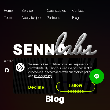
Home
Service
Case studies
Contact
Team
Apply for job
Partners
Blog
© 2022 Senna Labs Co., Ltd.All rights reserved. |
Privacy policy
We use cookies to deliver your best experience on
our website. By using our website, you consent to
our cookies in accordance with our cookies policy
and
privacy policy.
I allow
Decline
cookies
Blog