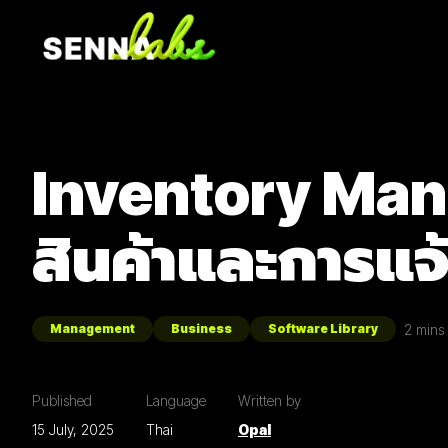
Inventory Ma
สินค้าและการแจ้
2
mins 
Management
Business
Software Library
Published
Language
Written by
15 July, 2025
Thai
Opal