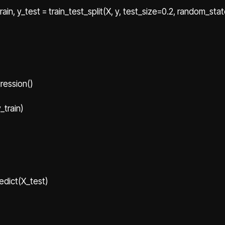
train, y_test = train_test_split(X, y, test_size=0.2, random_sta
ression()
_train)
edict(X_test)