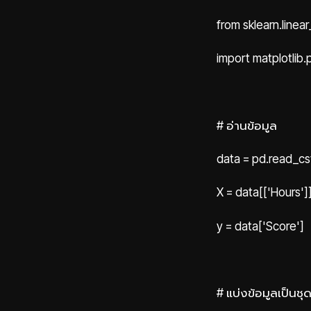
from sklearn.line
import matplotlib.p
# อ่านข้อมูล
data = pd.read_cs
X = data[['Hours']
y = data['Score']
# แบ่งข้อมูลเป็นชุ