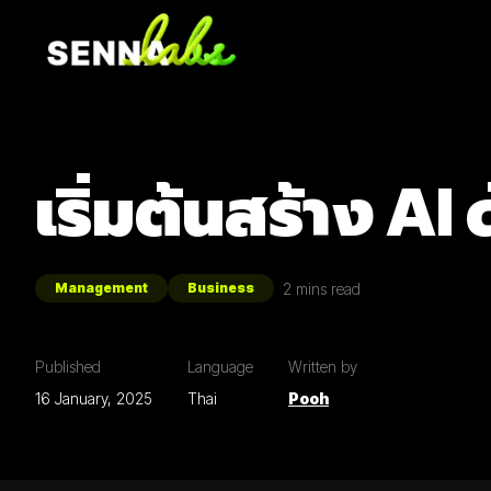
เริ่มต้นสร้าง AI
2
mins read
Management
Business
Published
Language
Written by
16 January, 2025
Thai
Pooh