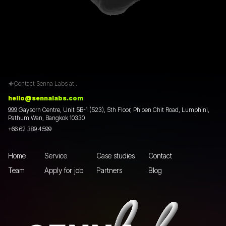
Contact Senna Labs at :
hello@sennalabs.com
999 Gaysorn Centre, Unit 5B-1 (523), 5th Floor, Phloen Chit Road, Lumphini,
Pathum Wan, Bangkok 10330
+66 62 389 4599
Home
Service
Case studies
Contact
Team
Apply for job
Partners
Blog