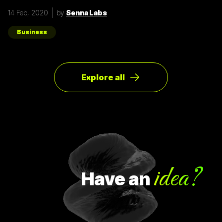
ที่คาดคิด จึงต้องเปลี่ยนทิศทางเพื่อให้ตอบโจทย์ความต้องการ
14 Feb, 2020
by
Senna Labs
ของผู้ใช้ให้มากที่สุด ตัวอย่างการทำ Pivot ตอนแรก Groupon เป็น
Online Activism Platform คือแพลตฟอร์มที่มีไว้เพื่อสร้าง
แคมเปญรณรงค์หรือการเปลี่ยนแปลงบางอย่างในสังคม ซึ่งตอน
Business
แรกแทบจะไม่มีคนเข้ามาใช้งานเลย และแล้วผู้ก่อตั้ง Groupon ก็ได้
เกิดไอเดียทำบล็อกขึ้นในเว็บไซต์โดยลองโพสต์คูปองโปรโมชั่นพิซ
ซ่า หลังจากนั้น ก็มีคนสนใจมากขึ้นเรื่อยๆ ทำให้เขาคิดใหม่และเปลี่ยน
ทิศทางหรือ Pivot จากกลุ่มลูกค้าเดิมเป็นกลุ่มลูกค้าจริง Pivot ถูก
แบ่งออกเป็น 8 ประเภท Customer Need
Explore all
idea?
Have
an