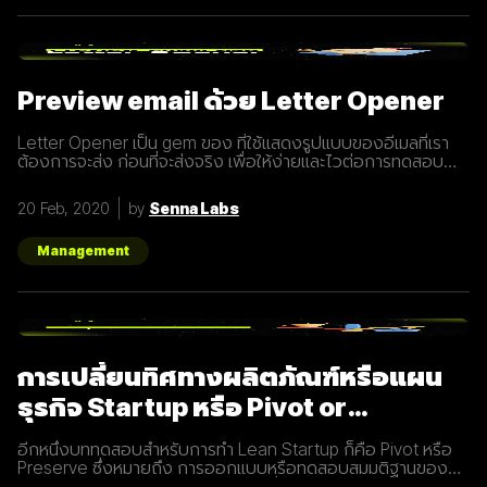
อาจจะทำผ่านเว็บไซต์ หรือผ่านสื่อ Social Media ต่าง ๆ ซึ่งใน
ปัจจุบันนั้น Inbound Marketing เป็นที่นิยมมากขึ้นเพราะเครื่องมือ
และเทคโนโลยีที่พัฒนาขึ้นมาในปัจจุบันทำให้การทำการตลาดแบบ
Inbound Marketing นั้นทำง่ายกว่าเมื่อก่อนมาก นอกจากนี้การทำ
Inbound Marketing ยังช่วยสร้างความสัมพันธ์และความน่าเชื่อ
Preview email ด้วย Letter Opener
ถือให้กับธุรกิจได้เป็นอย่างดีอีกด้วย หลักการของ Inbound
Marketing Attract สร้าง
Letter Opener เป็น gem ของ ที่ใช้แสดงรูปแบบของอีเมลที่เรา
ต้องการจะส่ง ก่อนที่จะส่งจริง เพื่อให้ง่ายและไวต่อการทดสอบ
Let's Get started... Installation เพิ่ม Gem ใน Gemfile จาก
นั้นรัน `bundle install` # Gemfile group :development do
20 Feb, 2020
by
Senna Labs
gem "letter_opener" gem "letter_opener_web", "~> 1.0"
end กำหนดการส่งอีเมลโดยใช้ letter_opener (กรณี
Production จะใช้เป็น :smtp) #
Management
config/environments/development.rb
config.action_mailer.delivery_method
การเปลี่ยนทิศทางผลิตภัณฑ์หรือแผน
ธุรกิจ Startup หรือ Pivot or
Preserve
อีกหนึ่งบททดสอบสำหรับการทำ Lean Startup ก็คือ Pivot หรือ
Preserve ซึ่งหมายถึง การออกแบบหรือทดสอบสมมติฐานของ
ผลิตภัณฑ์หรือแผนธุรกิจใหม่หลังจากที่แผนเดิมไม่ได้ผลลัพธ์อย่าง