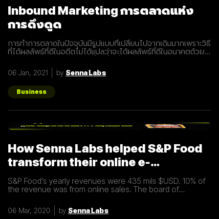
Inbound Marketing การตลาดแห่ง
การดึงดูด
การทำการตลาดในปัจจุบันมีรูปแบบที่เปลี่ยนไปจากเดิมมากเพราะวิธี
ที่ได้ผลลัพธ์ที่ดีในอดีตไม่ได้แปลว่าจะได้ผลลัพธ์ที่ดีในอนาคตด้วย
เสมอไปประกอบการแข่งขันที่สูงขึ้นเรื่อยๆทำให้นักการตลาดต้องมี
การปรับรูปแบบการทำการตลาดในการสร้างแรงดึงดูดผู้คนและ
06 Jan, 2021
by
Senna Labs
คอยส่งมอบคุณค่าเพื่อให้เข้าถึงและสื่อสารกับกลุ่มเป้าหมายได้
อย่างมีประสิทธิภาพ Inbound Marketing คืออะไร Inbound
Marketing คือ การทำการตลาดผ่าน Content ต่างๆ เพื่อดึงดูด
Business
กลุ่มเป้าหมายเข้ามา และตอบสนองความต้องการของลูกค้า โดย
อาจจะทำผ่านเว็บไซต์ หรือผ่านสื่อ Social Media ต่าง ๆ ซึ่งใน
ปัจจุบันนั้น Inbound Marketing เป็นที่นิยมมากขึ้นเพราะเครื่องมือ
และเทคโนโลยีที่พัฒนาขึ้นมาในปัจจุบันทำให้การทำการตลาดแบบ
Inbound Marketing นั้นทำง่ายกว่าเมื่อก่อนมาก นอกจากนี้การทำ
Inbound Marketing ยังช่วยสร้างความสัมพันธ์และความน่าเชื่อ
How Senna Labs helped S&P Food
ถือให้กับธุรกิจได้เป็นอย่างดีอีกด้วย หลักการของ Inbound
Marketing Attract สร้าง
transform their online e-
commerce business
S&P Food’s yearly revenues were 435 mils $USD. 10% of
the revenue was from online sales. The board of
directors felt that online sales should account for more.
The digital
06 Mar, 2020
by
Senna Labs