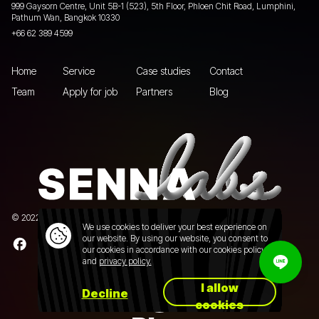
999 Gaysorn Centre, Unit 5B-1 (523), 5th Floor, Phloen Chit Road, Lumphini,
Pathum Wan, Bangkok 10330
+66 62 389 4599
Home
Service
Case studies
Contact
Team
Apply for job
Partners
Blog
© 2022 Senna Labs Co., Ltd.All rights reserved. |
Privacy policy
We use cookies to deliver your best experience on
our website. By using our website, you consent to
our cookies in accordance with our cookies policy
and
privacy policy.
I allow
Decline
cookies