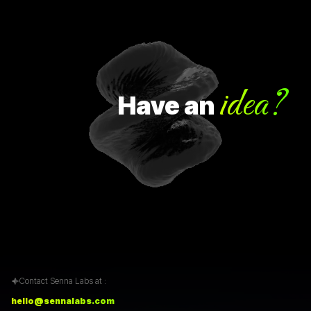
idea?
Have
an
Contact Senna Labs at :
hello@sennalabs.com