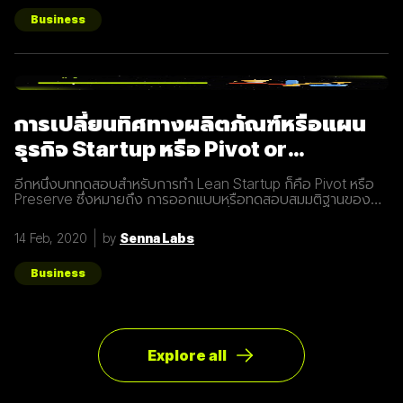
Business
การเปลี่ยนทิศทางผลิตภัณฑ์หรือแผน
ธุรกิจ Startup หรือ Pivot or
Preserve
อีกหนึ่งบททดสอบสำหรับการทำ Lean Startup ก็คือ Pivot หรือ
Preserve ซึ่งหมายถึง การออกแบบหรือทดสอบสมมติฐานของ
ผลิตภัณฑ์หรือแผนธุรกิจใหม่หลังจากที่แผนเดิมไม่ได้ผลลัพธ์อย่าง
ที่คาดคิด จึงต้องเปลี่ยนทิศทางเพื่อให้ตอบโจทย์ความต้องการ
14 Feb, 2020
by
Senna Labs
ของผู้ใช้ให้มากที่สุด ตัวอย่างการทำ Pivot ตอนแรก Groupon เป็น
Online Activism Platform คือแพลตฟอร์มที่มีไว้เพื่อสร้าง
แคมเปญรณรงค์หรือการเปลี่ยนแปลงบางอย่างในสังคม ซึ่งตอน
Business
แรกแทบจะไม่มีคนเข้ามาใช้งานเลย และแล้วผู้ก่อตั้ง Groupon ก็ได้
เกิดไอเดียทำบล็อกขึ้นในเว็บไซต์โดยลองโพสต์คูปองโปรโมชั่นพิซ
ซ่า หลังจากนั้น ก็มีคนสนใจมากขึ้นเรื่อยๆ ทำให้เขาคิดใหม่และเปลี่ยน
ทิศทางหรือ Pivot จากกลุ่มลูกค้าเดิมเป็นกลุ่มลูกค้าจริง Pivot ถูก
แบ่งออกเป็น 8 ประเภท Customer Need
Explore all