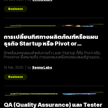
คอยส่งมอบคุณค่าเพื่อให้เข้าถึงและสื่อสารกับกลุ่มเป้าหมายได้
อย่างมีประสิทธิภาพ Inbound Marketing คืออะไร Inbound
Marketing คือ การทำการตลาดผ่าน Content ต่างๆ เพื่อดึงดูด
Business
กลุ่มเป้าหมายเข้ามา และตอบสนองความต้องการของลูกค้า โดย
อาจจะทำผ่านเว็บไซต์ หรือผ่านสื่อ Social Media ต่าง ๆ ซึ่งใน
ปัจจุบันนั้น Inbound Marketing เป็นที่นิยมมากขึ้นเพราะเครื่องมือ
และเทคโนโลยีที่พัฒนาขึ้นมาในปัจจุบันทำให้การทำการตลาดแบบ
Inbound Marketing นั้นทำง่ายกว่าเมื่อก่อนมาก นอกจากนี้การทำ
Inbound Marketing ยังช่วยสร้างความสัมพันธ์และความน่าเชื่อ
การเปลี่ยนทิศทางผลิตภัณฑ์หรือแผน
ถือให้กับธุรกิจได้เป็นอย่างดีอีกด้วย หลักการของ Inbound
Marketing Attract สร้าง
ธุรกิจ Startup หรือ Pivot or
Preserve
อีกหนึ่งบททดสอบสำหรับการทำ Lean Startup ก็คือ Pivot หรือ
Preserve ซึ่งหมายถึง การออกแบบหรือทดสอบสมมติฐานของ
ผลิตภัณฑ์หรือแผนธุรกิจใหม่หลังจากที่แผนเดิมไม่ได้ผลลัพธ์อย่าง
ที่คาดคิด จึงต้องเปลี่ยนทิศทางเพื่อให้ตอบโจทย์ความต้องการ
14 Feb, 2020
by
Senna Labs
ของผู้ใช้ให้มากที่สุด ตัวอย่างการทำ Pivot ตอนแรก Groupon เป็น
Online Activism Platform คือแพลตฟอร์มที่มีไว้เพื่อสร้าง
แคมเปญรณรงค์หรือการเปลี่ยนแปลงบางอย่างในสังคม ซึ่งตอน
Business
แรกแทบจะไม่มีคนเข้ามาใช้งานเลย และแล้วผู้ก่อตั้ง Groupon ก็ได้
เกิดไอเดียทำบล็อกขึ้นในเว็บไซต์โดยลองโพสต์คูปองโปรโมชั่นพิซ
ซ่า หลังจากนั้น ก็มีคนสนใจมากขึ้นเรื่อยๆ ทำให้เขาคิดใหม่และเปลี่ยน
ทิศทางหรือ Pivot จากกลุ่มลูกค้าเดิมเป็นกลุ่มลูกค้าจริง Pivot ถูก
แบ่งออกเป็น 8 ประเภท Customer Need
QA (Quality Assurance) และ Tester