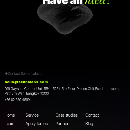
idea?
Have
an
Contact Senna Labs at :
hello@sennalabs.com
999 Gaysorn Centre, Unit 5B-1 (523), 5th Floor, Phloen Chit Road, Lumphini,
Pathum Wan, Bangkok 10330
+66 62 389 4599
Home
Service
Case studies
Contact
Team
Apply for job
Partners
Blog