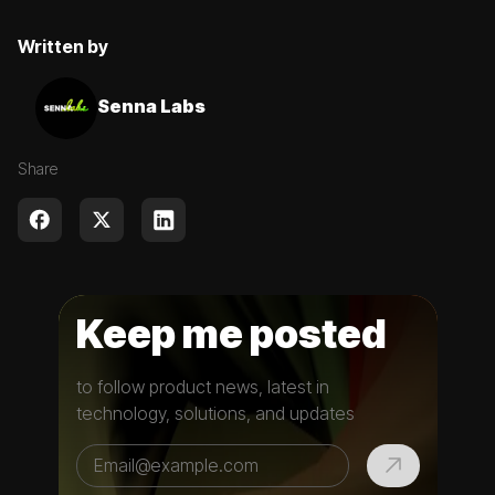
Written by
Senna Labs
Share
Keep me posted
to follow product news, latest in
technology, solutions, and updates