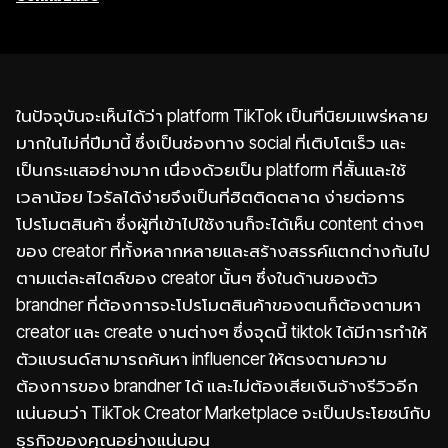
ในปัจจุบันจะเห็นได้ว่า platform
TikTok
เป็นที่นิยมแพร่หลาย
มากในไม่กี่ปีมานี้ ซึ่งเป็นช่องทาง social ที่เติบโตเร็ว และ
เป็นกระแสอย่างมาก เนื่องด้วยเป็น platform ที่สั้นและใช้
เวลาน้อย ไวรัลได้ง่ายจึงเป็นที่ฮิตติดตลาด ง่ายต่อการ
โปรโมตสินค้า ซึ่งผู้ที่เข้าไปใช้งานก็จะได้เห็น content ต่างๆ
ของ
creator
ที่ทั้งหลากหลายและสร้างสรรค์แตกต่างกันไป
ตามแต่ละสไตล์ของ
creator
นั้นๆ ซึ่งในด้านของตัว
brandner ที่ต้องการจะโปรโมตสินค้าของตนก็ต้องตามหา
creator และ create งานต่างๆ ซึ่งจุดนี้
tiktok
ได้มีการทำให้
ตัว
แบรนด์สามารถค้นหา influencer ให้ตรงตามความ
ต้องการของ brandner ได้ และไม่ต้องเสียเงินจ้างรีวิวอีก
แน่นอนว่า TikTok Creator Marketplace จะเป็นประโยชน์กับ
ธุรกิจของคุณอย่างแน่นอน