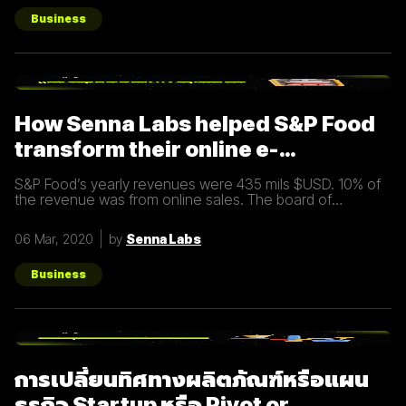
อย่างมีประสิทธิภาพ Inbound Marketing คืออะไร Inbound
Marketing คือ การทำการตลาดผ่าน Content ต่างๆ เพื่อดึงดูด
Business
กลุ่มเป้าหมายเข้ามา และตอบสนองความต้องการของลูกค้า โดย
อาจจะทำผ่านเว็บไซต์ หรือผ่านสื่อ Social Media ต่าง ๆ ซึ่งใน
ปัจจุบันนั้น Inbound Marketing เป็นที่นิยมมากขึ้นเพราะเครื่องมือ
และเทคโนโลยีที่พัฒนาขึ้นมาในปัจจุบันทำให้การทำการตลาดแบบ
Inbound Marketing นั้นทำง่ายกว่าเมื่อก่อนมาก นอกจากนี้การทำ
Inbound Marketing ยังช่วยสร้างความสัมพันธ์และความน่าเชื่อ
How Senna Labs helped S&P Food
ถือให้กับธุรกิจได้เป็นอย่างดีอีกด้วย หลักการของ Inbound
Marketing Attract สร้าง
transform their online e-
commerce business
S&P Food’s yearly revenues were 435 mils $USD. 10% of
the revenue was from online sales. The board of
directors felt that online sales should account for more.
The digital
06 Mar, 2020
by
Senna Labs
Business
การเปลี่ยนทิศทางผลิตภัณฑ์หรือแผน
ธุรกิจ Startup หรือ Pivot or