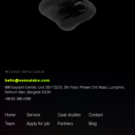
Contact Senna Labs at :
hello@sennalabs.com
999 Gaysorn Centre, Unit 5B-1 (523), 5th Floor, Phloen Chit Road, Lumphini,
Pathum Wan, Bangkok 10330
+66 62 389 4599
Home
Service
Case studies
Contact
Team
Apply for job
Partners
Blog