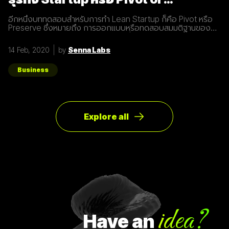
Preserve
อีกหนึ่งบททดสอบสำหรับการทำ Lean Startup ก็คือ Pivot หรือ
Preserve ซึ่งหมายถึง การออกแบบหรือทดสอบสมมติฐานของ
ผลิตภัณฑ์หรือแผนธุรกิจใหม่หลังจากที่แผนเดิมไม่ได้ผลลัพธ์อย่าง
ที่คาดคิด จึงต้องเปลี่ยนทิศทางเพื่อให้ตอบโจทย์ความต้องการ
14 Feb, 2020
by
Senna Labs
ของผู้ใช้ให้มากที่สุด ตัวอย่างการทำ Pivot ตอนแรก Groupon เป็น
Online Activism Platform คือแพลตฟอร์มที่มีไว้เพื่อสร้าง
แคมเปญรณรงค์หรือการเปลี่ยนแปลงบางอย่างในสังคม ซึ่งตอน
Business
แรกแทบจะไม่มีคนเข้ามาใช้งานเลย และแล้วผู้ก่อตั้ง Groupon ก็ได้
เกิดไอเดียทำบล็อกขึ้นในเว็บไซต์โดยลองโพสต์คูปองโปรโมชั่นพิซ
ซ่า หลังจากนั้น ก็มีคนสนใจมากขึ้นเรื่อยๆ ทำให้เขาคิดใหม่และเปลี่ยน
ทิศทางหรือ Pivot จากกลุ่มลูกค้าเดิมเป็นกลุ่มลูกค้าจริง Pivot ถูก
แบ่งออกเป็น 8 ประเภท Customer Need
Explore all
idea?
Have
an