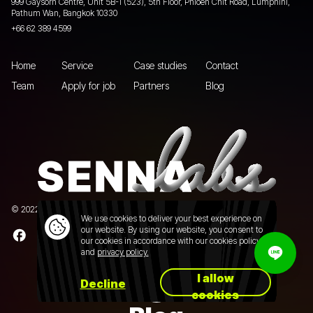
999 Gaysorn Centre, Unit 5B-1 (523), 5th Floor, Phloen Chit Road, Lumphini,
Pathum Wan, Bangkok 10330
+66 62 389 4599
Home
Service
Case studies
Contact
Team
Apply for job
Partners
Blog
© 2022 Senna Labs Co., Ltd.All rights reserved. |
Privacy policy
We use cookies to deliver your best experience on
our website. By using our website, you consent to
our cookies in accordance with our cookies policy
and
privacy policy.
I allow
Decline
cookies