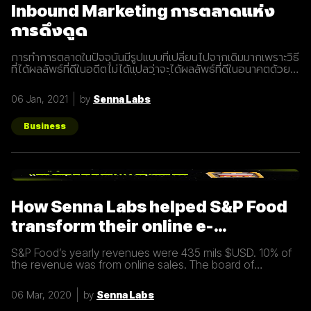
Inbound Marketing การตลาดแห่ง
การดึงดูด
การทำการตลาดในปัจจุบันมีรูปแบบที่เปลี่ยนไปจากเดิมมากเพราะวิธี
ที่ได้ผลลัพธ์ที่ดีในอดีตไม่ได้แปลว่าจะได้ผลลัพธ์ที่ดีในอนาคตด้วย
เสมอไปประกอบการแข่งขันที่สูงขึ้นเรื่อยๆทำให้นักการตลาดต้องมี
การปรับรูปแบบการทำการตลาดในการสร้างแรงดึงดูดผู้คนและ
06 Jan, 2021
by
Senna Labs
คอยส่งมอบคุณค่าเพื่อให้เข้าถึงและสื่อสารกับกลุ่มเป้าหมายได้
อย่างมีประสิทธิภาพ Inbound Marketing คืออะไร Inbound
Marketing คือ การทำการตลาดผ่าน Content ต่างๆ เพื่อดึงดูด
Business
กลุ่มเป้าหมายเข้ามา และตอบสนองความต้องการของลูกค้า โดย
อาจจะทำผ่านเว็บไซต์ หรือผ่านสื่อ Social Media ต่าง ๆ ซึ่งใน
ปัจจุบันนั้น Inbound Marketing เป็นที่นิยมมากขึ้นเพราะเครื่องมือ
และเทคโนโลยีที่พัฒนาขึ้นมาในปัจจุบันทำให้การทำการตลาดแบบ
Inbound Marketing นั้นทำง่ายกว่าเมื่อก่อนมาก นอกจากนี้การทำ
Inbound Marketing ยังช่วยสร้างความสัมพันธ์และความน่าเชื่อ
How Senna Labs helped S&P Food
ถือให้กับธุรกิจได้เป็นอย่างดีอีกด้วย หลักการของ Inbound
Marketing Attract สร้าง
transform their online e-
commerce business
S&P Food’s yearly revenues were 435 mils $USD. 10% of
the revenue was from online sales. The board of
directors felt that online sales should account for more.
The digital
06 Mar, 2020
by
Senna Labs