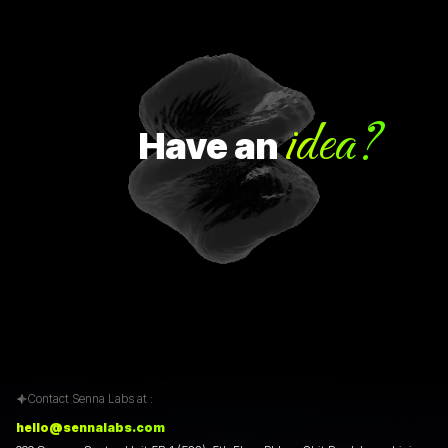
idea?
Have
an
Contact Senna Labs at :
hello@sennalabs.com