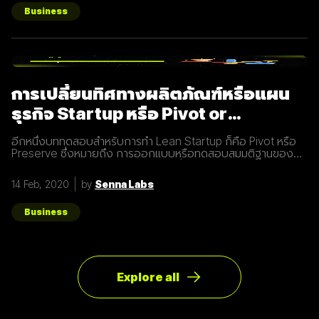
Business
การเปลี่ยนทิศทางผลิตภัณฑ์หรือแผน
ธุรกิจ Startup หรือ Pivot or
Preserve
อีกหนึ่งบททดสอบสำหรับการทำ Lean Startup ก็คือ Pivot หรือ
Preserve ซึ่งหมายถึง การออกแบบหรือทดสอบสมมติฐานของ
ผลิตภัณฑ์หรือแผนธุรกิจใหม่หลังจากที่แผนเดิมไม่ได้ผลลัพธ์อย่าง
ที่คาดคิด จึงต้องเปลี่ยนทิศทางเพื่อให้ตอบโจทย์ความต้องการ
14 Feb, 2020
by
Senna Labs
ของผู้ใช้ให้มากที่สุด ตัวอย่างการทำ Pivot ตอนแรก Groupon เป็น
Online Activism Platform คือแพลตฟอร์มที่มีไว้เพื่อสร้าง
แคมเปญรณรงค์หรือการเปลี่ยนแปลงบางอย่างในสังคม ซึ่งตอน
Business
แรกแทบจะไม่มีคนเข้ามาใช้งานเลย และแล้วผู้ก่อตั้ง Groupon ก็ได้
เกิดไอเดียทำบล็อกขึ้นในเว็บไซต์โดยลองโพสต์คูปองโปรโมชั่นพิซ
ซ่า หลังจากนั้น ก็มีคนสนใจมากขึ้นเรื่อยๆ ทำให้เขาคิดใหม่และเปลี่ยน
ทิศทางหรือ Pivot จากกลุ่มลูกค้าเดิมเป็นกลุ่มลูกค้าจริง Pivot ถูก
แบ่งออกเป็น 8 ประเภท Customer Need
Explore all