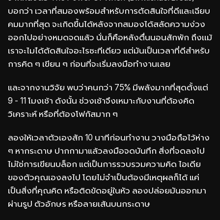
บอกว่า เวลาที่สมองพร้อมสำหรับการตัดสินใจที่ดีและเฉียบ
คมมากที่สุด จะเกิดขึ้นได้หลังจากสมองได้สลัดความง่วง
ออกไปอย่างหมดจดแล้ว นั่นก็คือหลังตื่นนอนสักพัก ถึงเเม้
เราจะไมไ่ด้ตัดสินใจอะไรซะทีเดียว แต่มันเป็นเวลาที่ดีสำหรับ
การคิด ๆ เขียน ๆ ก่อนที่จะเริ่มลงมือทำงานเลย
และจากงานวิจัย พบว่าคนกว่า 75% มีพลังมากที่สุดตั้งแต่
9 - 11 โมงเช้า ดังนั้น ช่วงเช้าจึงเหมาะกับงานที่ต้องคิด
วิเคราะห์ หรือที่ต้องโฟกัสมาก ๆ
ลองให้เวลาตัวเองสัก 10 นาทีก่อนทำงาน วางมือถือไว้ห่าง
ๆ หากระดาษ ปากกามาแล้วลงมือจดบันทึก สิ่งที่จดลงไป
ไม่ใช่การเขียนบล็อก แต่เป็นการรวบรวมความคิด ไอเดีย
ของตัวคุณเองลงไป โดยไม่จำเป็นต้องมีเหตุผลก็ได้ แค่
เป็นสิ่งที่คุณคิด หรือติดขัดอยู่ในหัว ลองปล่อยมันออกมา
ผ่านรูป ตัวอักษร หรือลายเส้นบนกระดาษ