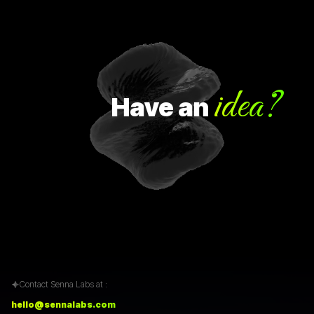
idea?
Have
an
Contact Senna Labs at :
hello@sennalabs.com