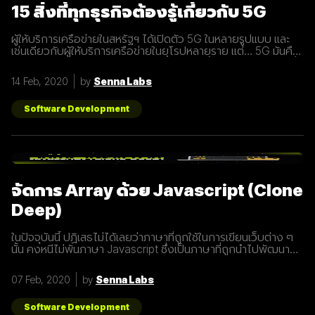
15 สิ่งที่ทุกธุรกิจต้องรู้เกี่ยวกับ 5G
ผู้ให้บริการเครือข่ายในสหรัฐฯ ได้เปิดตัว 5G ในหลายรูปแบบ และ
เช่นเดียวกับผู้ให้บริการเครือข่ายในยุโรปหลายราย แต่… 5G มันคือ
อะไร และทำไมเราต้องให้ความสนใจ บทความนี้ได้รวบรวม 15 สิ่งที่
ทุกธุรกิจต้องรู้เกี่ยวกับ 5G เพราะเราปฏิเสธไม่ได้เลยว่ามันกำลังจะ
14 Feb, 2020
by
Senna Labs
ถูกใช้งานอย่างกว้างขวางขึ้น 1. 5G หรือ Fifth-Generation คือ
ยุคใหม่ของเทคโนโลยีเครือข่ายไร้สายที่จะมาแทนที่ระบบ 4G ที่เราใช้
อยู่ในปัจจุบัน ซึ่งมันไม่ได้ถูกจำกัดแค่มือถือเท่านั้น แต่รวมถึง
Software Development
อุปกรณ์ทุกชนิดที่เชื่อมต่ออินเตอร์เน็ตได้ 2. 5G คือการพัฒนา 3
ส่วนที่สำคัญที่จะนำมาสู่การเชื่อมต่ออุปกรณ์ไร้สายต่างๆ ขยาย
ช่องสัญญาณขนาดใหญ่ขึ้นเพื่อเพิ่มความเร็วในการเชื่อมต่อ การ
ตอบสนองที่รวดเร็วขึ้นในระยะเวลาที่น้อยลง ความสามารถในการ
เชื่อมต่ออุปกรณ์มากกว่า 1 ในเวลาเดียวกัน 3. สัญญาณ 5G นั้น
แตกต่างจากระบบ
จัดการ Array ด้วย Javascript (Clone
Deep)
ในปัจจุบันนี้ ปฏิเสธไม่ได้เลยว่าภาษาที่ถูกใช้ในการเขียนเว็บต่าง ๆ
นั้น คงหนีไม่พ้นภาษา Javascript ซึ่งเป็นภาษาที่ถูกนำไปพัฒนา
เป็น framework หรือ library ต่าง ๆ มากมาย ผู้พัฒนาหลายคนก็มี
รูปแบบการเขียนภาษา Javascript ที่แตกต่างกัน เราเลยมีแนวทาง
07 Feb, 2020
by
Senna Labs
การเขียนที่หลากหลาย มาแบ่งปันเพื่อน ๆ เกี่ยวกับการจัดการ
Array ด้วยภาษา Javascript กัน เรามาดูตัวอย่างกันเลยดีกว่า
โดยปกติแล้วการ copy ค่าจาก value type ธรรมดา สามารถเขียน
Software Development