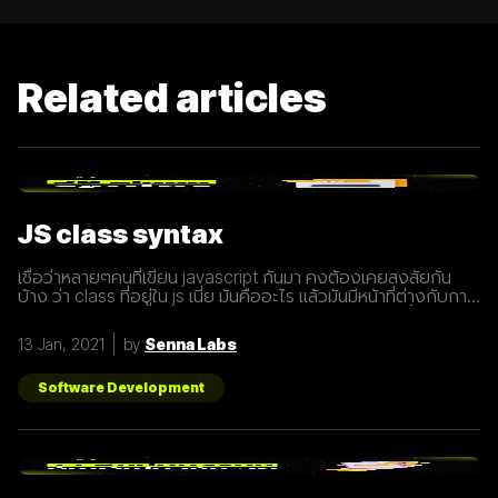
Related articles
JS class syntax
เชื่อว่าหลายๆคนที่เขียน javascript กันมา คงต้องเคยสงสัยกัน
บ้าง ว่า class ที่อยู่ใน js เนี่ย มันคืออะไร แล้วมันมีหน้าที่ต่างกับการ
ประกาศ function อย่างไร? เรามารู้จักกับ class ให้มากขึ้นกันดี
กว่า class เปรียบเสมือนกับ blueprint หรือแบบพิมพ์เขียว ที่
13 Jan, 2021
by
Senna Labs
สามารถนำไปสร้างเป็นสิ่งของ( object ) ตาม blueprint หรือแบบ
พิมพ์เขียว( class ) นั้นๆได้ โดยภายใน class
Software Development