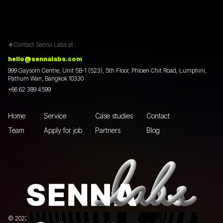
Contact Senna Labs at :
hello@sennalabs.com
999 Gaysorn Centre, Unit 5B-1 (523), 5th Floor, Phloen Chit Road, Lumphini,
Pathum Wan, Bangkok 10330
+66 62 389 4599
Home
Service
Case studies
Contact
Team
Apply for job
Partners
Blog
© 2022 Senna Labs Co., Ltd.All rights reserved. |
Privacy policy