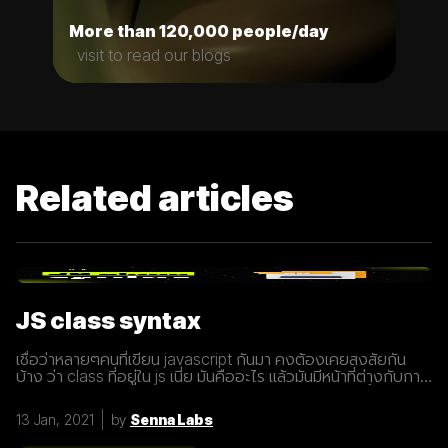
More than 120,000 people/day
visit to read our blogs
Related articles
JS class syntax
เชื่อว่าหลายๆคนที่เขียน javascript กันมา คงต้องเคยสงสัยกัน
บ้าง ว่า class ที่อยู่ใน js เนี่ย มันคืออะไร แล้วมันมีหน้าที่ต่างกับการ
ประกาศ function อย่างไร? เรามารู้จักกับ class ให้มากขึ้นกันดี
กว่า class เปรียบเสมือนกับ blueprint หรือแบบพิมพ์เขียว ที่
13 Jan, 2021
by
Senna Labs
สามารถนำไปสร้างเป็นสิ่งของ( object ) ตาม blueprint หรือแบบ
พิมพ์เขียว( class ) นั้นๆได้ โดยภายใน class