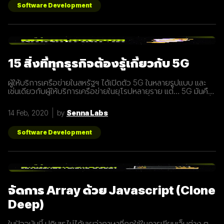
Software Development
15 สิ่งที่ทุกธุรกิจต้องรู้เกี่ยวกับ 5G
ผู้ให้บริการเครือข่ายในสหรัฐฯ ได้เปิดตัว 5G ในหลายรูปแบบ และ
เช่นเดียวกับผู้ให้บริการเครือข่ายในยุโรปหลายราย แต่… 5G มันคือ
อะไร และทำไมเราต้องให้ความสนใจ บทความนี้ได้รวบรวม 15 สิ่งที่
ทุกธุรกิจต้องรู้เกี่ยวกับ 5G เพราะเราปฏิเสธไม่ได้เลยว่ามันกำลังจะ
14 Feb, 2020
by
Senna Labs
ถูกใช้งานอย่างกว้างขวางขึ้น 1. 5G หรือ Fifth-Generation คือ
ยุคใหม่ของเทคโนโลยีเครือข่ายไร้สายที่จะมาแทนที่ระบบ 4G ที่เราใช้
อยู่ในปัจจุบัน ซึ่งมันไม่ได้ถูกจำกัดแค่มือถือเท่านั้น แต่รวมถึง
Software Development
อุปกรณ์ทุกชนิดที่เชื่อมต่ออินเตอร์เน็ตได้ 2. 5G คือการพัฒนา 3
ส่วนที่สำคัญที่จะนำมาสู่การเชื่อมต่ออุปกรณ์ไร้สายต่างๆ ขยาย
ช่องสัญญาณขนาดใหญ่ขึ้นเพื่อเพิ่มความเร็วในการเชื่อมต่อ การ
ตอบสนองที่รวดเร็วขึ้นในระยะเวลาที่น้อยลง ความสามารถในการ
เชื่อมต่ออุปกรณ์มากกว่า 1 ในเวลาเดียวกัน 3. สัญญาณ 5G นั้น
แตกต่างจากระบบ
จัดการ Array ด้วย Javascript (Clone
Deep)
ในปัจจุบันนี้ ปฏิเสธไม่ได้เลยว่าภาษาที่ถูกใช้ในการเขียนเว็บต่าง ๆ