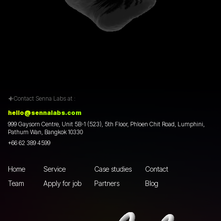
Contact Senna Labs at :
hello@sennalabs.com
999 Gaysorn Centre, Unit 5B-1 (523), 5th Floor, Phloen Chit Road, Lumphini,
Pathum Wan, Bangkok 10330
+66 62 389 4599
Home
Service
Case studies
Contact
Team
Apply for job
Partners
Blog