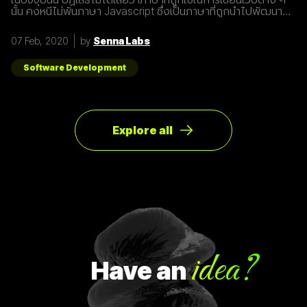
นั้น คงหนีไม่พ้นภาษา Javascript ซึ่งเป็นภาษาที่ถูกนำไปพัฒนา
เป็น framework หรือ library ต่าง ๆ มากมาย ผู้พัฒนาหลายคนก็มี
รูปแบบการเขียนภาษา Javascript ที่แตกต่างกัน เราเลยมีแนวทาง
07 Feb, 2020
by
Senna Labs
การเขียนที่หลากหลาย มาแบ่งปันเพื่อน ๆ เกี่ยวกับการจัดการ
Array ด้วยภาษา Javascript กัน เรามาดูตัวอย่างกันเลยดีกว่า
โดยปกติแล้วการ copy ค่าจาก value type ธรรมดา สามารถเขียน
Software Development
ได้ดังนี้
Explore all
idea?
Have
an
H