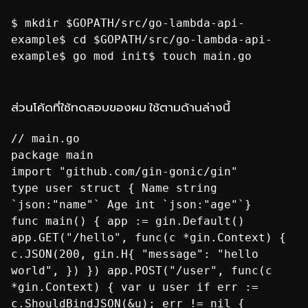
$ mkdir $GOPATH/src/go-lambda-api-
example$ cd $GOPATH/src/go-lambda-api-
example$ go mod init$ touch main.go
ส่วนโค้ดที่ใช้ทดสอบของผม ใช้ตามด้านล่างนี้
// main.go
package main
import "github.com/gin-gonic/gin"
type user struct { Name string
`json:"name"` Age int `json:"age"`}
func main() { app := gin.Default()
app.GET("/hello", func(c *gin.Context) {
c.JSON(200, gin.H{ "message": "hello
world", }) }) app.POST("/user", func(c
*gin.Context) { var u user if err :=
c.ShouldBindJSON(&u); err != nil {