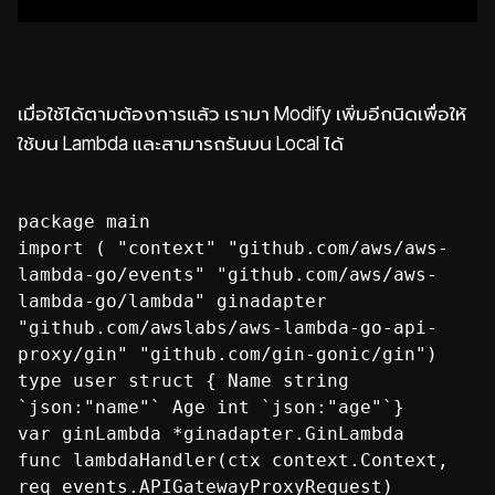
เมื่อใช้ได้ตามต้องการแล้ว เรามา Modify เพิ่มอีกนิดเพื่อให้
ใช้บน Lambda และสามารถรันบน Local ได้
package main
import ( "context" "github.com/aws/aws-
lambda-go/events" "github.com/aws/aws-
lambda-go/lambda" ginadapter
"github.com/awslabs/aws-lambda-go-api-
proxy/gin" "github.com/gin-gonic/gin")
type user struct { Name string
`json:"name"` Age int `json:"age"`}
var ginLambda *ginadapter.GinLambda
func lambdaHandler(ctx context.Context,
req events.APIGatewayProxyRequest)