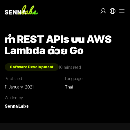
ทำ REST APIs บน AWS
Lambda ด้วย Go
10
mins read
Software Development
Published
Language
11 January, 2021
Thai
Written by
Senna Labs