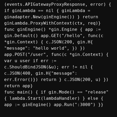
(events.APIGatewayProxyResponse, error) {
if ginLambda == nil { ginLambda =
ginadapter.New(ginEngine()) } return
ginLambda.ProxyWithContext(ctx, req)}
func ginEngine() *gin.Engine { app :=
gin.Default() app.GET("/hello", func(c
*gin.Context) { c.JSON(200, gin.H{
"message": "hello world", }) })
app.POST("/user", func(c *gin.Context) {
var u user if err :=
c.ShouldBindJSON(&u); err != nil {
c.JSON(400, gin.H{"message":
err.Error()}) return } c.JSON(200, u) })
return app}
func main() { if gin.Mode() == "release"
{ lambda.Start(lambdaHandler) } else {
app := ginEngine() app.Run(":3000") }}