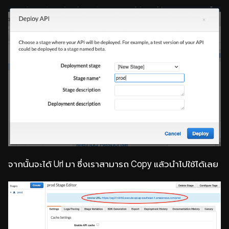
จากนั้นจะได้ Url มา ซึ่งเราสามารถ Copy แล้วนำไปใช้ได้เลย