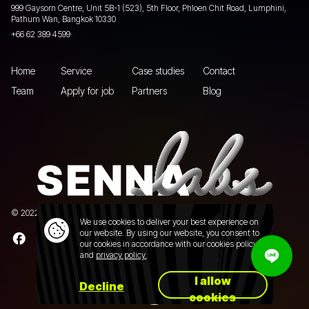
999 Gaysorn Centre, Unit 5B-1 (523), 5th Floor, Phloen Chit Road, Lumphini,
Pathum Wan, Bangkok 10330
+66 62 389 4599
Home
Service
Case studies
Contact
Team
Apply for job
Partners
Blog
© 2022 Senna Labs Co., Ltd.All rights reserved. |
Privacy policy
We use cookies to deliver your best experience on
our website. By using our website, you consent to
our cookies in accordance with our cookies policy
and
privacy policy.
I allow
Decline
cookies