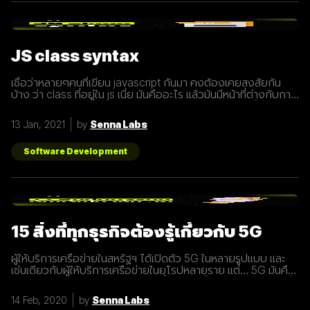
JS class syntax
เชื่อว่าหลายๆคนที่เขียน javascript กันมา คงต้องเคยสงสัยกัน
บ้าง ว่า class ที่อยู่ใน js เนี่ย มันคืออะไร แล้วมันมีหน้าที่ต่างกับการ
ประกาศ function อย่างไร? เรามารู้จักกับ class ให้มากขึ้นกันดี
กว่า class เปรียบเสมือนกับ blueprint หรือแบบพิมพ์เขียว ที่
13 Jan, 2021
by
Senna Labs
สามารถนำไปสร้างเป็นสิ่งของ( object ) ตาม blueprint หรือแบบ
พิมพ์เขียว( class ) นั้นๆได้ โดยภายใน class
Software Development
15 สิ่งที่ทุกธุรกิจต้องรู้เกี่ยวกับ 5G
ผู้ให้บริการเครือข่ายในสหรัฐฯ ได้เปิดตัว 5G ในหลายรูปแบบ และ
เช่นเดียวกับผู้ให้บริการเครือข่ายในยุโรปหลายราย แต่… 5G มันคือ
อะไร และทำไมเราต้องให้ความสนใจ บทความนี้ได้รวบรวม 15 สิ่งที่
ทุกธุรกิจต้องรู้เกี่ยวกับ 5G เพราะเราปฏิเสธไม่ได้เลยว่ามันกำลังจะ
14 Feb, 2020
by
Senna Labs
ถูกใช้งานอย่างกว้างขวางขึ้น 1. 5G หรือ Fifth-Generation คือ