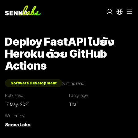
Deploy FastAPI ไปยัง
Heroku ด้วย GitHub
Actions
8
mins read
Software Development
Published
Language
17 May, 2021
Thai
Written by
Senna Labs