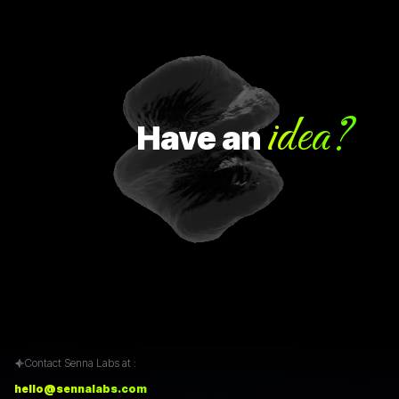
idea?
Have
an
Contact Senna Labs at :
hello@sennalabs.com