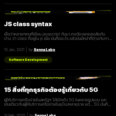
JS class syntax
เชื่อว่าหลายๆคนที่เขียน javascript กันมา คงต้องเคยสงสัยกัน
บ้าง ว่า class ที่อยู่ใน js เนี่ย มันคืออะไร แล้วมันมีหน้าที่ต่างกับการ
ประกาศ function อย่างไร? เรามารู้จักกับ class ให้มากขึ้นกันดี
กว่า class เปรียบเสมือนกับ blueprint หรือแบบพิมพ์เขียว ที่
13 Jan, 2021
by
Senna Labs
สามารถนำไปสร้างเป็นสิ่งของ( object ) ตาม blueprint หรือแบบ
พิมพ์เขียว( class ) นั้นๆได้ โดยภายใน class
Software Development
15 สิ่งที่ทุกธุรกิจต้องรู้เกี่ยวกับ 5G
ผู้ให้บริการเครือข่ายในสหรัฐฯ ได้เปิดตัว 5G ในหลายรูปแบบ และ
เช่นเดียวกับผู้ให้บริการเครือข่ายในยุโรปหลายราย แต่… 5G มันคือ
อะไร และทำไมเราต้องให้ความสนใจ บทความนี้ได้รวบรวม 15 สิ่งที่
ทุกธุรกิจต้องรู้เกี่ยวกับ 5G เพราะเราปฏิเสธไม่ได้เลยว่ามันกำลังจะ
14 Feb, 2020
by
Senna Labs