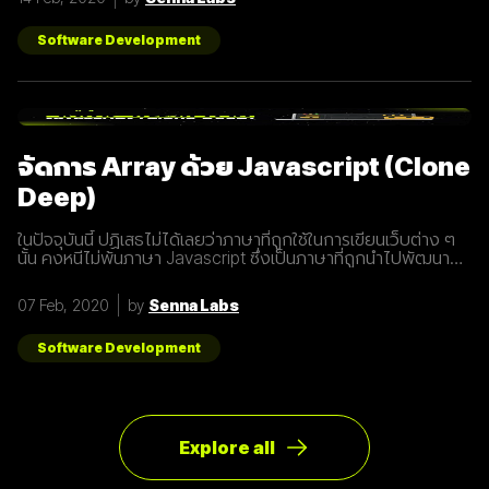
ถูกใช้งานอย่างกว้างขวางขึ้น 1. 5G หรือ Fifth-Generation คือ
ยุคใหม่ของเทคโนโลยีเครือข่ายไร้สายที่จะมาแทนที่ระบบ 4G ที่เราใช้
อยู่ในปัจจุบัน ซึ่งมันไม่ได้ถูกจำกัดแค่มือถือเท่านั้น แต่รวมถึง
Software Development
อุปกรณ์ทุกชนิดที่เชื่อมต่ออินเตอร์เน็ตได้ 2. 5G คือการพัฒนา 3
ส่วนที่สำคัญที่จะนำมาสู่การเชื่อมต่ออุปกรณ์ไร้สายต่างๆ ขยาย
ช่องสัญญาณขนาดใหญ่ขึ้นเพื่อเพิ่มความเร็วในการเชื่อมต่อ การ
ตอบสนองที่รวดเร็วขึ้นในระยะเวลาที่น้อยลง ความสามารถในการ
เชื่อมต่ออุปกรณ์มากกว่า 1 ในเวลาเดียวกัน 3. สัญญาณ 5G นั้น
แตกต่างจากระบบ
จัดการ Array ด้วย Javascript (Clone
Deep)
ในปัจจุบันนี้ ปฏิเสธไม่ได้เลยว่าภาษาที่ถูกใช้ในการเขียนเว็บต่าง ๆ
นั้น คงหนีไม่พ้นภาษา Javascript ซึ่งเป็นภาษาที่ถูกนำไปพัฒนา
เป็น framework หรือ library ต่าง ๆ มากมาย ผู้พัฒนาหลายคนก็มี
รูปแบบการเขียนภาษา Javascript ที่แตกต่างกัน เราเลยมีแนวทาง
07 Feb, 2020
by
Senna Labs
การเขียนที่หลากหลาย มาแบ่งปันเพื่อน ๆ เกี่ยวกับการจัดการ
Array ด้วยภาษา Javascript กัน เรามาดูตัวอย่างกันเลยดีกว่า
โดยปกติแล้วการ copy ค่าจาก value type ธรรมดา สามารถเขียน
Software Development
ได้ดังนี้
Explore all