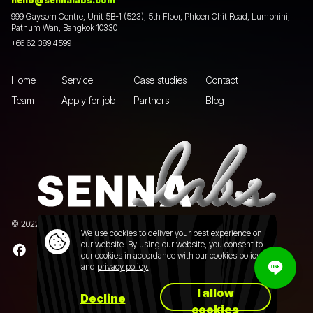
hello@sennalabs.com
999 Gaysorn Centre, Unit 5B-1 (523), 5th Floor, Phloen Chit Road, Lumphini,
Pathum Wan, Bangkok 10330
+66 62 389 4599
Home
Service
Case studies
Contact
Team
Apply for job
Partners
Blog
© 2022 Senna Labs Co., Ltd.All rights reserved. |
Privacy policy
We use cookies to deliver your best experience on
our website. By using our website, you consent to
our cookies in accordance with our cookies policy
and
privacy policy.
I allow
Decline
cookies