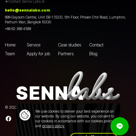
Contact Senna Labs at :
hello@sennalabs.com
999 Gaysorn Centre, Unit 5B-1 (523), 5th Floor, Phloen Chit Road, Lumphini,
Pathum Wan, Bangkok 10330
+66 62 389 4599
Home
Service
Case studies
Contact
Team
Apply for job
Partners
Blog
© 2022 Senna Labs Co., Ltd.All rights reserved. |
Privacy policy
We use cookies to deliver your best experience on
our website. By using our website, you consent to
our cookies in accordance with our cookies policy
and
privacy policy.