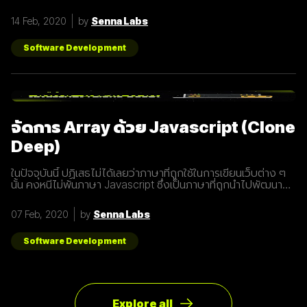
อะไร และทำไมเราต้องให้ความสนใจ บทความนี้ได้รวบรวม 15 สิ่งที่
ทุกธุรกิจต้องรู้เกี่ยวกับ 5G เพราะเราปฏิเสธไม่ได้เลยว่ามันกำลังจะ
14 Feb, 2020
by
Senna Labs
ถูกใช้งานอย่างกว้างขวางขึ้น 1. 5G หรือ Fifth-Generation คือ
ยุคใหม่ของเทคโนโลยีเครือข่ายไร้สายที่จะมาแทนที่ระบบ 4G ที่เราใช้
อยู่ในปัจจุบัน ซึ่งมันไม่ได้ถูกจำกัดแค่มือถือเท่านั้น แต่รวมถึง
Software Development
อุปกรณ์ทุกชนิดที่เชื่อมต่ออินเตอร์เน็ตได้ 2. 5G คือการพัฒนา 3
ส่วนที่สำคัญที่จะนำมาสู่การเชื่อมต่ออุปกรณ์ไร้สายต่างๆ ขยาย
ช่องสัญญาณขนาดใหญ่ขึ้นเพื่อเพิ่มความเร็วในการเชื่อมต่อ การ
ตอบสนองที่รวดเร็วขึ้นในระยะเวลาที่น้อยลง ความสามารถในการ
เชื่อมต่ออุปกรณ์มากกว่า 1 ในเวลาเดียวกัน 3. สัญญาณ 5G นั้น
แตกต่างจากระบบ
จัดการ Array ด้วย Javascript (Clone
Deep)
ในปัจจุบันนี้ ปฏิเสธไม่ได้เลยว่าภาษาที่ถูกใช้ในการเขียนเว็บต่าง ๆ
นั้น คงหนีไม่พ้นภาษา Javascript ซึ่งเป็นภาษาที่ถูกนำไปพัฒนา
เป็น framework หรือ library ต่าง ๆ มากมาย ผู้พัฒนาหลายคนก็มี
รูปแบบการเขียนภาษา Javascript ที่แตกต่างกัน เราเลยมีแนวทาง
07 Feb, 2020
by
Senna Labs
การเขียนที่หลากหลาย มาแบ่งปันเพื่อน ๆ เกี่ยวกับการจัดการ
Array ด้วยภาษา Javascript กัน เรามาดูตัวอย่างกันเลยดีกว่า
โดยปกติแล้วการ copy ค่าจาก value type ธรรมดา สามารถเขียน
Software Development
ได้ดังนี้
Explore all