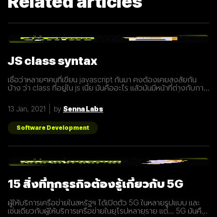
Related articles
JS class syntax
เชื่อว่าหลายๆคนที่เขียน javascript กันมา คงต้องเคยสงสัยกัน
บ้าง ว่า class ที่อยู่ใน js เนี่ย มันคืออะไร แล้วมันมีหน้าที่ต่างกับการ
ประกาศ function อย่างไร? เรามารู้จักกับ class ให้มากขึ้นกันดี
กว่า class เปรียบเสมือนกับ blueprint หรือแบบพิมพ์เขียว ที่
13 Jan, 2021
by
Senna Labs
สามารถนำไปสร้างเป็นสิ่งของ( object ) ตาม blueprint หรือแบบ
พิมพ์เขียว( class ) นั้นๆได้ โดยภายใน class
Software Development
15 สิ่งที่ทุกธุรกิจต้องรู้เกี่ยวกับ 5G
ผู้ให้บริการเครือข่ายในสหรัฐฯ ได้เปิดตัว 5G ในหลายรูปแบบ และ
เช่นเดียวกับผู้ให้บริการเครือข่ายในยุโรปหลายราย แต่… 5G มันคือ