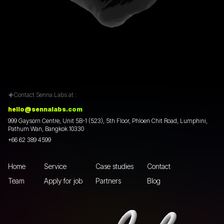
Contact Senna Labs at :
hello@sennalabs.com
999 Gaysorn Centre, Unit 5B-1 (523), 5th Floor, Phloen Chit Road, Lumphini,
Pathum Wan, Bangkok 10330
+66 62 389 4599
Home
Service
Case studies
Contact
Team
Apply for job
Partners
Blog