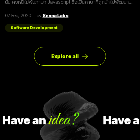
นั้น คงหนีไม่พ้นภาษา Javascript ซึ่งเป็นภาษาที่ถูกนำไปพัฒนา
เป็น framework หรือ library ต่าง ๆ มากมาย ผู้พัฒนาหลายคนก็มี
รูปแบบการเขียนภาษา Javascript ที่แตกต่างกัน เราเลยมีแนวทาง
07 Feb, 2020
by
Senna Labs
การเขียนที่หลากหลาย มาแบ่งปันเพื่อน ๆ เกี่ยวกับการจัดการ
Array ด้วยภาษา Javascript กัน เรามาดูตัวอย่างกันเลยดีกว่า
โดยปกติแล้วการ copy ค่าจาก value type ธรรมดา สามารถเขียน
Software Development
ได้ดังนี้
Explore all
idea?
Have
an
Have
an