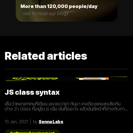
More than 120,000 people/day
visit to read our blogs
Related articles
JS class syntax
เชื่อว่าหลายๆคนที่เขียน javascript กันมา คงต้องเคยสงสัยกัน
บ้าง ว่า class ที่อยู่ใน js เนี่ย มันคืออะไร แล้วมันมีหน้าที่ต่างกับการ
ประกาศ function อย่างไร? เรามารู้จักกับ class ให้มากขึ้นกันดี
กว่า class เปรียบเสมือนกับ blueprint หรือแบบพิมพ์เขียว ที่
13 Jan, 2021
by
Senna Labs
สามารถนำไปสร้างเป็นสิ่งของ( object ) ตาม blueprint หรือแบบ
พิมพ์เขียว( class ) นั้นๆได้ โดยภายใน class