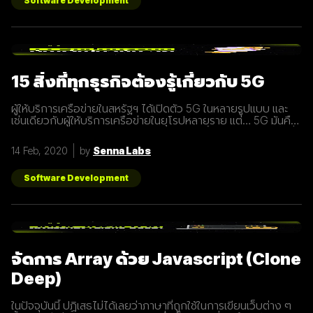
Software Development
15 สิ่งที่ทุกธุรกิจต้องรู้เกี่ยวกับ 5G
ผู้ให้บริการเครือข่ายในสหรัฐฯ ได้เปิดตัว 5G ในหลายรูปแบบ และ
เช่นเดียวกับผู้ให้บริการเครือข่ายในยุโรปหลายราย แต่… 5G มันคือ
อะไร และทำไมเราต้องให้ความสนใจ บทความนี้ได้รวบรวม 15 สิ่งที่
ทุกธุรกิจต้องรู้เกี่ยวกับ 5G เพราะเราปฏิเสธไม่ได้เลยว่ามันกำลังจะ
14 Feb, 2020
by
Senna Labs
ถูกใช้งานอย่างกว้างขวางขึ้น 1. 5G หรือ Fifth-Generation คือ
ยุคใหม่ของเทคโนโลยีเครือข่ายไร้สายที่จะมาแทนที่ระบบ 4G ที่เราใช้
อยู่ในปัจจุบัน ซึ่งมันไม่ได้ถูกจำกัดแค่มือถือเท่านั้น แต่รวมถึง
Software Development
อุปกรณ์ทุกชนิดที่เชื่อมต่ออินเตอร์เน็ตได้ 2. 5G คือการพัฒนา 3
ส่วนที่สำคัญที่จะนำมาสู่การเชื่อมต่ออุปกรณ์ไร้สายต่างๆ ขยาย
ช่องสัญญาณขนาดใหญ่ขึ้นเพื่อเพิ่มความเร็วในการเชื่อมต่อ การ
ตอบสนองที่รวดเร็วขึ้นในระยะเวลาที่น้อยลง ความสามารถในการ
เชื่อมต่ออุปกรณ์มากกว่า 1 ในเวลาเดียวกัน 3. สัญญาณ 5G นั้น
แตกต่างจากระบบ
จัดการ Array ด้วย Javascript (Clone
Deep)
ในปัจจุบันนี้ ปฏิเสธไม่ได้เลยว่าภาษาที่ถูกใช้ในการเขียนเว็บต่าง ๆ