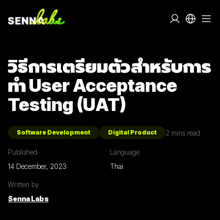
วิธีการเตรียมตัวสำหรับการ
ทำ User Acceptance
Testing (UAT)
2
mins read
Software Development
Digital Product
Published
Language
14 December, 2023
Thai
Written by
Senna Labs