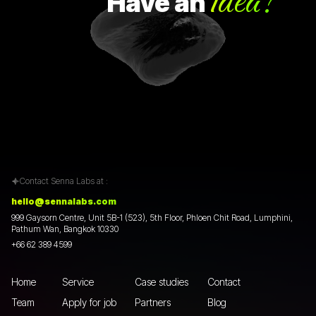
idea?
Have
an
Contact Senna Labs at :
hello@sennalabs.com
999 Gaysorn Centre, Unit 5B-1 (523), 5th Floor, Phloen Chit Road, Lumphini,
Pathum Wan, Bangkok 10330
+66 62 389 4599
Home
Service
Case studies
Contact
Team
Apply for job
Partners
Blog