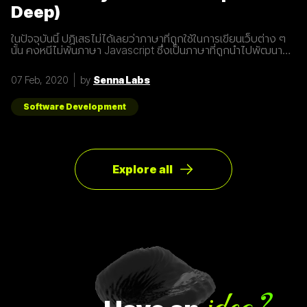
Deep)
ในปัจจุบันนี้ ปฏิเสธไม่ได้เลยว่าภาษาที่ถูกใช้ในการเขียนเว็บต่าง ๆ
นั้น คงหนีไม่พ้นภาษา Javascript ซึ่งเป็นภาษาที่ถูกนำไปพัฒนา
เป็น framework หรือ library ต่าง ๆ มากมาย ผู้พัฒนาหลายคนก็มี
รูปแบบการเขียนภาษา Javascript ที่แตกต่างกัน เราเลยมีแนวทาง
07 Feb, 2020
by
Senna Labs
การเขียนที่หลากหลาย มาแบ่งปันเพื่อน ๆ เกี่ยวกับการจัดการ
Array ด้วยภาษา Javascript กัน เรามาดูตัวอย่างกันเลยดีกว่า
โดยปกติแล้วการ copy ค่าจาก value type ธรรมดา สามารถเขียน
Software Development
ได้ดังนี้
Explore all