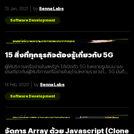
ประกาศ function อย่างไร? เรามารู้จักกับ class ให้มากขึ้นกันดี
กว่า class เปรียบเสมือนกับ blueprint หรือแบบพิมพ์เขียว ที่
13 Jan, 2021
by
Senna Labs
สามารถนำไปสร้างเป็นสิ่งของ( object ) ตาม blueprint หรือแบบ
พิมพ์เขียว( class ) นั้นๆได้ โดยภายใน class
Software Development
15 สิ่งที่ทุกธุรกิจต้องรู้เกี่ยวกับ 5G
ผู้ให้บริการเครือข่ายในสหรัฐฯ ได้เปิดตัว 5G ในหลายรูปแบบ และ
เช่นเดียวกับผู้ให้บริการเครือข่ายในยุโรปหลายราย แต่… 5G มันคือ
อะไร และทำไมเราต้องให้ความสนใจ บทความนี้ได้รวบรวม 15 สิ่งที่
ทุกธุรกิจต้องรู้เกี่ยวกับ 5G เพราะเราปฏิเสธไม่ได้เลยว่ามันกำลังจะ
14 Feb, 2020
by
Senna Labs
ถูกใช้งานอย่างกว้างขวางขึ้น 1. 5G หรือ Fifth-Generation คือ
ยุคใหม่ของเทคโนโลยีเครือข่ายไร้สายที่จะมาแทนที่ระบบ 4G ที่เราใช้
อยู่ในปัจจุบัน ซึ่งมันไม่ได้ถูกจำกัดแค่มือถือเท่านั้น แต่รวมถึง
Software Development
อุปกรณ์ทุกชนิดที่เชื่อมต่ออินเตอร์เน็ตได้ 2. 5G คือการพัฒนา 3
ส่วนที่สำคัญที่จะนำมาสู่การเชื่อมต่ออุปกรณ์ไร้สายต่างๆ ขยาย
ช่องสัญญาณขนาดใหญ่ขึ้นเพื่อเพิ่มความเร็วในการเชื่อมต่อ การ
ตอบสนองที่รวดเร็วขึ้นในระยะเวลาที่น้อยลง ความสามารถในการ
เชื่อมต่ออุปกรณ์มากกว่า 1 ในเวลาเดียวกัน 3. สัญญาณ 5G นั้น
แตกต่างจากระบบ
จัดการ Array ด้วย Javascript (Clone