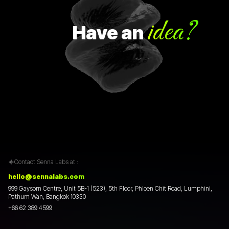
idea?
Have
an
Contact Senna Labs at :
hello@sennalabs.com
999 Gaysorn Centre, Unit 5B-1 (523), 5th Floor, Phloen Chit Road, Lumphini,
Pathum Wan, Bangkok 10330
+66 62 389 4599