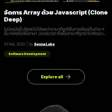
ตอบสนองที่รวดเร็วขึ้นในระยะเวลาที่น้อยลง ความสามารถในการ
เชื่อมต่ออุปกรณ์มากกว่า 1 ในเวลาเดียวกัน 3. สัญญาณ 5G นั้น
แตกต่างจากระบบ
จัดการ Array ด้วย Javascript (Clone
Deep)
ในปัจจุบันนี้ ปฏิเสธไม่ได้เลยว่าภาษาที่ถูกใช้ในการเขียนเว็บต่าง ๆ
นั้น คงหนีไม่พ้นภาษา Javascript ซึ่งเป็นภาษาที่ถูกนำไปพัฒนา
เป็น framework หรือ library ต่าง ๆ มากมาย ผู้พัฒนาหลายคนก็มี
รูปแบบการเขียนภาษา Javascript ที่แตกต่างกัน เราเลยมีแนวทาง
07 Feb, 2020
by
Senna Labs
การเขียนที่หลากหลาย มาแบ่งปันเพื่อน ๆ เกี่ยวกับการจัดการ
Array ด้วยภาษา Javascript กัน เรามาดูตัวอย่างกันเลยดีกว่า
โดยปกติแล้วการ copy ค่าจาก value type ธรรมดา สามารถเขียน
Software Development
ได้ดังนี้
Explore all