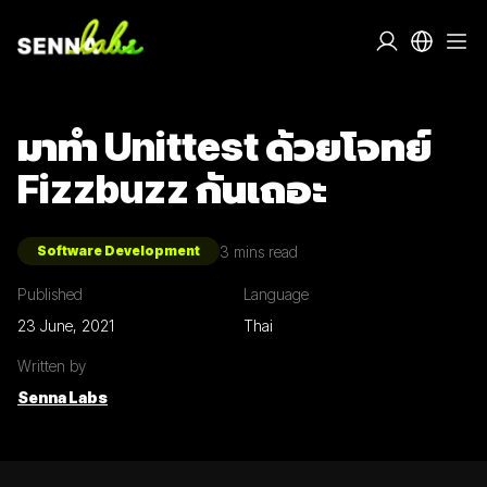
มาทำ Unittest ด้วยโจทย์
Fizzbuzz กันเถอะ
3
mins read
Software Development
Published
Language
23 June, 2021
Thai
Written by
Senna Labs