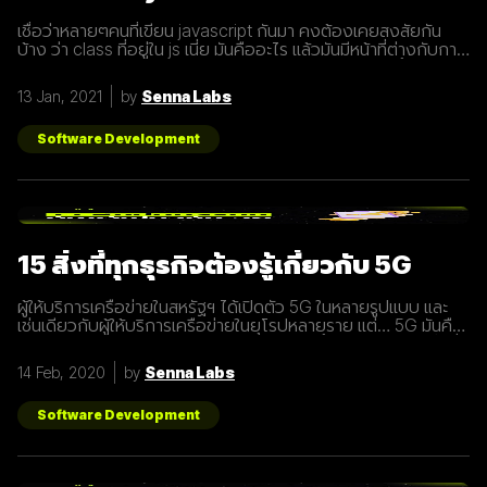
เชื่อว่าหลายๆคนที่เขียน javascript กันมา คงต้องเคยสงสัยกัน
บ้าง ว่า class ที่อยู่ใน js เนี่ย มันคืออะไร แล้วมันมีหน้าที่ต่างกับการ
ประกาศ function อย่างไร? เรามารู้จักกับ class ให้มากขึ้นกันดี
กว่า class เปรียบเสมือนกับ blueprint หรือแบบพิมพ์เขียว ที่
13 Jan, 2021
by
Senna Labs
สามารถนำไปสร้างเป็นสิ่งของ( object ) ตาม blueprint หรือแบบ
พิมพ์เขียว( class ) นั้นๆได้ โดยภายใน class
Software Development
15 สิ่งที่ทุกธุรกิจต้องรู้เกี่ยวกับ 5G
ผู้ให้บริการเครือข่ายในสหรัฐฯ ได้เปิดตัว 5G ในหลายรูปแบบ และ
เช่นเดียวกับผู้ให้บริการเครือข่ายในยุโรปหลายราย แต่… 5G มันคือ
อะไร และทำไมเราต้องให้ความสนใจ บทความนี้ได้รวบรวม 15 สิ่งที่
ทุกธุรกิจต้องรู้เกี่ยวกับ 5G เพราะเราปฏิเสธไม่ได้เลยว่ามันกำลังจะ
14 Feb, 2020
by
Senna Labs
ถูกใช้งานอย่างกว้างขวางขึ้น 1. 5G หรือ Fifth-Generation คือ
ยุคใหม่ของเทคโนโลยีเครือข่ายไร้สายที่จะมาแทนที่ระบบ 4G ที่เราใช้
อยู่ในปัจจุบัน ซึ่งมันไม่ได้ถูกจำกัดแค่มือถือเท่านั้น แต่รวมถึง
Software Development
อุปกรณ์ทุกชนิดที่เชื่อมต่ออินเตอร์เน็ตได้ 2. 5G คือการพัฒนา 3
ส่วนที่สำคัญที่จะนำมาสู่การเชื่อมต่ออุปกรณ์ไร้สายต่างๆ ขยาย
ช่องสัญญาณขนาดใหญ่ขึ้นเพื่อเพิ่มความเร็วในการเชื่อมต่อ การ