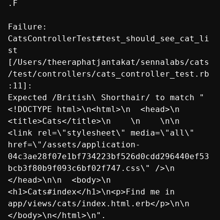
.F
Failure:
CatsControllerTest#test_should_see_cat_li
st
[/Users/theeraphatjantakat/sennalabs/cats
/test/controllers/cats_controller_test.rb
:11]:
Expected /British\ Shorthair/ to match "
<!DOCTYPE html>\n<html>\n <head>\n
<title>Cats</title>\n \n \n\n
<link rel=\"stylesheet\" media=\"all\"
href=\"/assets/application-
04c3ae28f07e1bf734223bf526d0cdd296440ef53
bcb3f80b9f093c6bf02f747.css\" />\n
</head>\n\n <body>\n
<h1>Cats#index</h1>\n<p>Find me in
app/views/cats/index.html.erb</p>\n\n
</body>\n</html>\n".