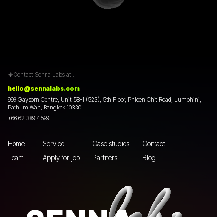
Contact Senna Labs at :
hello@sennalabs.com
999 Gaysorn Centre, Unit 5B-1 (523), 5th Floor, Phloen Chit Road, Lumphini,
Pathum Wan, Bangkok 10330
+66 62 389 4599
Home
Service
Case studies
Contact
Team
Apply for job
Partners
Blog