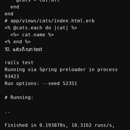
end
# app/views/cats/index.html.erb
<% @cats.each do |cat| %>
<%= cat.name %>
10. แล้วก็ run test
rails test
Running via Spring preloader in process
93423
Run options: --seed 52351
# Running:
..
Finished in 0.193870s, 10.3162 runs/s,