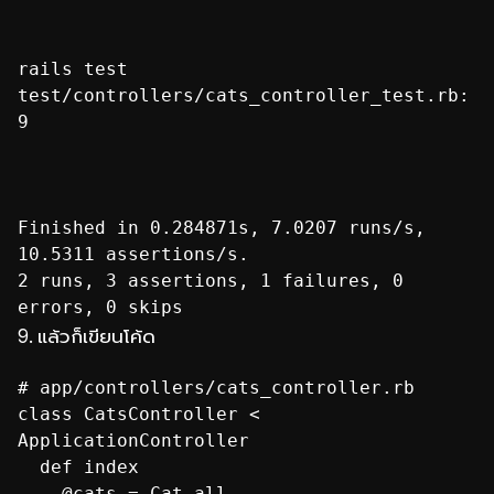
rails test
test/controllers/cats_controller_test.rb:
9
Finished in 0.284871s, 7.0207 runs/s,
10.5311 assertions/s.
2 runs, 3 assertions, 1 failures, 0
errors, 0 skips
9. แล้วก็เขียนโค้ด
# app/controllers/cats_controller.rb
class CatsController <
ApplicationController
def index
@cats = Cat.all