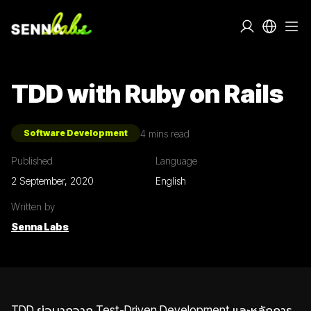
TDD with Ruby on Rails
4
mins read
Software Development
Published
Language
2 September, 2020
English
Written by
Senna Labs
TDD ย่อมากจาก Test-Driven Development และหลักการ