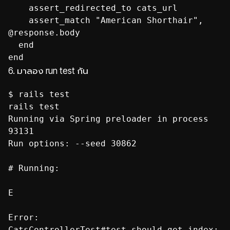
assert_redirected_to cats_url
assert_match "American Shorthair",
@response.body
end
6. มาลอง run test กัน
$ rails test
rails test
Running via Spring preloader in process
93131
Run options: --seed 30862
# Running:
E
Error:
CatsControllerTest#test_should_get_index: