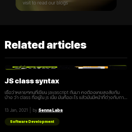
visit to read our blogs
Related articles
JS class syntax
เชื่อว่าหลายๆคนที่เขียน javascript กันมา คงต้องเคยสงสัยกัน
บ้าง ว่า class ที่อยู่ใน js เนี่ย มันคืออะไร แล้วมันมีหน้าที่ต่างกับการ
ประกาศ function อย่างไร? เรามารู้จักกับ class ให้มากขึ้นกันดี
กว่า class เปรียบเสมือนกับ blueprint หรือแบบพิมพ์เขียว ที่
13 Jan, 2021
by
Senna Labs
สามารถนำไปสร้างเป็นสิ่งของ( object ) ตาม blueprint หรือแบบ
พิมพ์เขียว( class ) นั้นๆได้ โดยภายใน class
Software Development