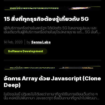
15 สิ่งที่ทุกธุรกิจต้องรู้เกี่ยวกับ 5G
ผู้ให้บริการเครือข่ายในสหรัฐฯ ได้เปิดตัว 5G ในหลายรูปแบบ และ
เช่นเดียวกับผู้ให้บริการเครือข่ายในยุโรปหลายราย แต่… 5G มันคือ
อะไร และทำไมเราต้องให้ความสนใจ บทความนี้ได้รวบรวม 15 สิ่งที่
ทุกธุรกิจต้องรู้เกี่ยวกับ 5G เพราะเราปฏิเสธไม่ได้เลยว่ามันกำลังจะ
14 Feb, 2020
by
Senna Labs
ถูกใช้งานอย่างกว้างขวางขึ้น 1. 5G หรือ Fifth-Generation คือ
ยุคใหม่ของเทคโนโลยีเครือข่ายไร้สายที่จะมาแทนที่ระบบ 4G ที่เราใช้
อยู่ในปัจจุบัน ซึ่งมันไม่ได้ถูกจำกัดแค่มือถือเท่านั้น แต่รวมถึง
Software Development
อุปกรณ์ทุกชนิดที่เชื่อมต่ออินเตอร์เน็ตได้ 2. 5G คือการพัฒนา 3
ส่วนที่สำคัญที่จะนำมาสู่การเชื่อมต่ออุปกรณ์ไร้สายต่างๆ ขยาย
ช่องสัญญาณขนาดใหญ่ขึ้นเพื่อเพิ่มความเร็วในการเชื่อมต่อ การ
ตอบสนองที่รวดเร็วขึ้นในระยะเวลาที่น้อยลง ความสามารถในการ
เชื่อมต่ออุปกรณ์มากกว่า 1 ในเวลาเดียวกัน 3. สัญญาณ 5G นั้น
แตกต่างจากระบบ
จัดการ Array ด้วย Javascript (Clone
Deep)
ในปัจจุบันนี้ ปฏิเสธไม่ได้เลยว่าภาษาที่ถูกใช้ในการเขียนเว็บต่าง ๆ
นั้น คงหนีไม่พ้นภาษา Javascript ซึ่งเป็นภาษาที่ถูกนำไปพัฒนา
เป็น framework หรือ library ต่าง ๆ มากมาย ผู้พัฒนาหลายคนก็มี