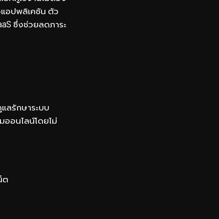
อแอปพลิเคชัน ตัว
SaaS ซึ่งช่วยลดภาระ
รดูแลรักษาระบบ
ุมออนไลน์โดยไม่
น็ต