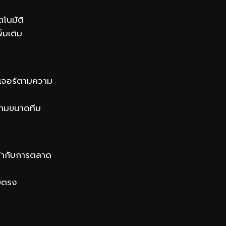
โนมัติ
ิ่มเติม
ีเจอร์ตามความ
ตามขนาดทีม
ข้ากับการตลาด
ดยตรง