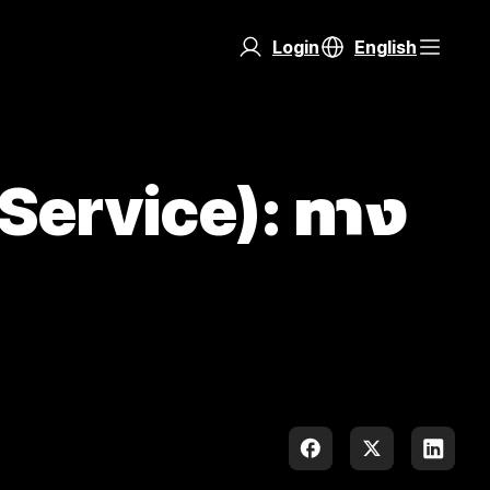
Login
English
Service): ทาง