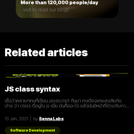
More than 120,000 people/day
visit to read our blogs
Related articles
JS class syntax
เชื่อว่าหลายๆคนที่เขียน javascript กันมา คงต้องเคยสงสัยกัน
บ้าง ว่า class ที่อยู่ใน js เนี่ย มันคืออะไร แล้วมันมีหน้าที่ต่างกับการ
ประกาศ function อย่างไร? เรามารู้จักกับ class ให้มากขึ้นกันดี
กว่า class เปรียบเสมือนกับ blueprint หรือแบบพิมพ์เขียว ที่
13 Jan, 2021
by
Senna Labs
สามารถนำไปสร้างเป็นสิ่งของ( object ) ตาม blueprint หรือแบบ
พิมพ์เขียว( class ) นั้นๆได้ โดยภายใน class
Software Development