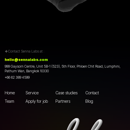
Contact Senna Labs at :
hello@sennalabs.com
999 Gaysorn Centre, Unit 5B-1 (523), 5th Floor, Phloen Chit Road, Lumphini,
Pathum Wan, Bangkok 10330
+66 62 389 4599
Home
Service
Case studies
Contact
Team
Apply for job
Partners
Blog