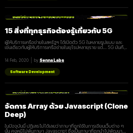
15 สิ่งที่ทุกธุรกิจต้องรู้เกี่ยวกับ 5G
ผู้ให้บริการเครือข่ายในสหรัฐฯ ได้เปิดตัว 5G ในหลายรูปแบบ และ
เช่นเดียวกับผู้ให้บริการเครือข่ายในยุโรปหลายราย แต่… 5G มันคือ
อะไร และทำไมเราต้องให้ความสนใจ บทความนี้ได้รวบรวม 15 สิ่งที่
ทุกธุรกิจต้องรู้เกี่ยวกับ 5G เพราะเราปฏิเสธไม่ได้เลยว่ามันกำลังจะ
14 Feb, 2020
by
Senna Labs
ถูกใช้งานอย่างกว้างขวางขึ้น 1. 5G หรือ Fifth-Generation คือ
ยุคใหม่ของเทคโนโลยีเครือข่ายไร้สายที่จะมาแทนที่ระบบ 4G ที่เราใช้
อยู่ในปัจจุบัน ซึ่งมันไม่ได้ถูกจำกัดแค่มือถือเท่านั้น แต่รวมถึง
Software Development
อุปกรณ์ทุกชนิดที่เชื่อมต่ออินเตอร์เน็ตได้ 2. 5G คือการพัฒนา 3
ส่วนที่สำคัญที่จะนำมาสู่การเชื่อมต่ออุปกรณ์ไร้สายต่างๆ ขยาย
ช่องสัญญาณขนาดใหญ่ขึ้นเพื่อเพิ่มความเร็วในการเชื่อมต่อ การ
ตอบสนองที่รวดเร็วขึ้นในระยะเวลาที่น้อยลง ความสามารถในการ
เชื่อมต่ออุปกรณ์มากกว่า 1 ในเวลาเดียวกัน 3. สัญญาณ 5G นั้น
แตกต่างจากระบบ
จัดการ Array ด้วย Javascript (Clone
Deep)
ในปัจจุบันนี้ ปฏิเสธไม่ได้เลยว่าภาษาที่ถูกใช้ในการเขียนเว็บต่าง ๆ
นั้น คงหนีไม่พ้นภาษา Javascript ซึ่งเป็นภาษาที่ถูกนำไปพัฒนา