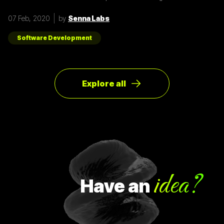
เป็น framework หรือ library ต่าง ๆ มากมาย ผู้พัฒนาหลายคนก็มี
รูปแบบการเขียนภาษา Javascript ที่แตกต่างกัน เราเลยมีแนวทาง
07 Feb, 2020
by
Senna Labs
การเขียนที่หลากหลาย มาแบ่งปันเพื่อน ๆ เกี่ยวกับการจัดการ
Array ด้วยภาษา Javascript กัน เรามาดูตัวอย่างกันเลยดีกว่า
โดยปกติแล้วการ copy ค่าจาก value type ธรรมดา สามารถเขียน
Software Development
ได้ดังนี้
Explore all
idea?
Have
an