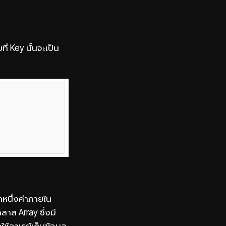
ี่ Key นั้นจะเป็น
าหนึ่งค่าภายใน
ลาส Array ซึ่งมี
ช้อาเรย์เก็บข้อมูล