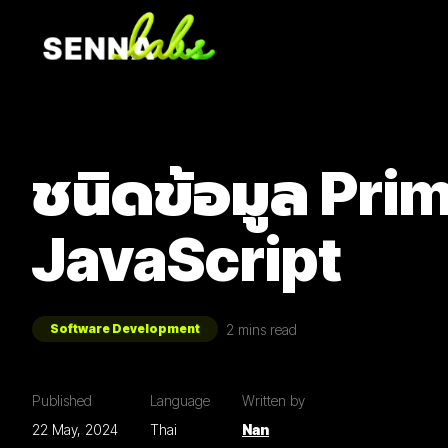
ชนิดข้อมูล Prim
JavaScript
2
mins read
Software Development
Published
Language
Written by
22 May, 2024
Thai
Nan