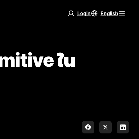
Login
English
mitive ใน