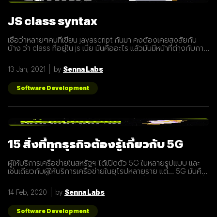
JS class syntax
เชื่อว่าหลายๆคนที่เขียน javascript กันมา คงต้องเคยสงสัยกัน
บ้าง ว่า class ที่อยู่ใน js เนี่ย มันคืออะไร แล้วมันมีหน้าที่ต่างกับการ
ประกาศ function อย่างไร? เรามารู้จักกับ class ให้มากขึ้นกันดี
กว่า class เปรียบเสมือนกับ blueprint หรือแบบพิมพ์เขียว ที่
13 Jan, 2021
by
Senna Labs
สามารถนำไปสร้างเป็นสิ่งของ( object ) ตาม blueprint หรือแบบ
พิมพ์เขียว( class ) นั้นๆได้ โดยภายใน class
Software Development
15 สิ่งที่ทุกธุรกิจต้องรู้เกี่ยวกับ 5G
ผู้ให้บริการเครือข่ายในสหรัฐฯ ได้เปิดตัว 5G ในหลายรูปแบบ และ
เช่นเดียวกับผู้ให้บริการเครือข่ายในยุโรปหลายราย แต่… 5G มันคือ
อะไร และทำไมเราต้องให้ความสนใจ บทความนี้ได้รวบรวม 15 สิ่งที่
ทุกธุรกิจต้องรู้เกี่ยวกับ 5G เพราะเราปฏิเสธไม่ได้เลยว่ามันกำลังจะ
14 Feb, 2020
by
Senna Labs
ถูกใช้งานอย่างกว้างขวางขึ้น 1. 5G หรือ Fifth-Generation คือ
ยุคใหม่ของเทคโนโลยีเครือข่ายไร้สายที่จะมาแทนที่ระบบ 4G ที่เราใช้
อยู่ในปัจจุบัน ซึ่งมันไม่ได้ถูกจำกัดแค่มือถือเท่านั้น แต่รวมถึง
Software Development