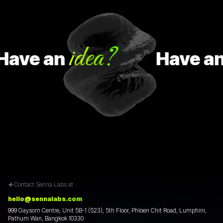
idea?
ave
an
Have
an
Contact Senna Labs at :
hello@sennalabs.com
999 Gaysorn Centre, Unit 5B-1 (523), 5th Floor, Phloen Chit Road, Lumphini,
Pathum Wan, Bangkok 10330