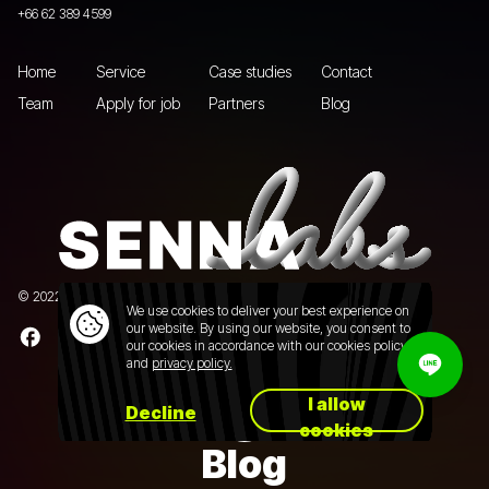
+66 62 389 4599
Home
Service
Case studies
Contact
Team
Apply for job
Partners
Blog
© 2022 Senna Labs Co., Ltd.All rights reserved. |
Privacy policy
We use cookies to deliver your best experience on
our website. By using our website, you consent to
our cookies in accordance with our cookies policy
and
privacy policy.
I allow
Decline
cookies
Blog