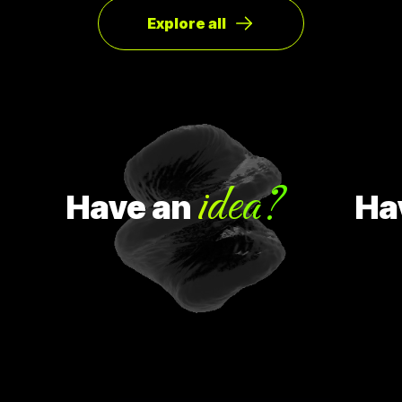
Explore all
idea?
Have
an
Have