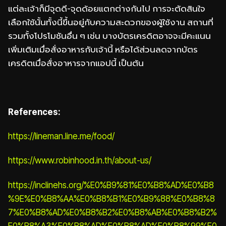
แต่ละเจ้าก็มีจุดดี-จุดด้อยแตกต่างกันไป การจะตัดสินใจ
เลือกใช้นั้นทั้งนี้ขึ้นอยู่กับความสะดวกของผู้ใช้งาน สถานที่
รวมทั้งโปรโมชันอื่น ๆ เช่น บางบัตรเครดิตอาจจะมีคะแนน
เพิ่มเติมเมื่อสั่งอาหารกับเจ้านี้ หรือได้ส่วนลดจากบัตร
เครดิตเมื่อสั่งอาหารจากแอปนี้ เป็นต้น
References:
https://lineman.line.me/food/
https://www.robinhood.in.th/about-us/
https://inclinehs.org/%E0%B9%81%E0%B8%AD%E0%B8
%9E%E0%B8%AA%E0%B8%B1%E0%B9%88%E0%B8%8
7%E0%B8%AD%E0%B8%B2%E0%B8%AB%E0%B8%B2%
E0%B8%A3%E0%B8%AD%E0%B8%AD%E0%B8%99%E0