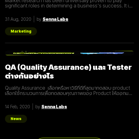
Market research has been universally proven to play
significant roles in determining a business's success. It is
also the same case for website and mobile application
development. Solid marketing research
31 Aug, 2020
by
Senna Labs
Marketing
QA (Quality Assurance) และ Tester
ต่างกันอย่างไร
Quality Assurance เลือกหรือหาวิธีที่ดีที่สุดมาทดสอบ product
เลือกใช้กระบวนการเพื่อทดสอบคุณภาพของ Product ให้ออกมา
ได้ประสิทธิภาพมากที่สุด ส่งมอบ Product ที่มีคุณภาพมากที่สุด
ป้องกันการเกิด Bug หรือ Defect หรือ Issue Tester ตรวจสอบ
14 Feb, 2020
by
Senna Labs
และค้นหา Bug หรือ Defect หรือ Issue ให้ได้มากที่สุดเพื่อให้
Product มีคุณภาพมากที่สุด QA และ Tester ต้องรู้อะไรบ้าง จาก
การที่เราได้พอรู้ว่า QA และ Tester มีความแตกต่างกันอย่างไร
News
แบบพอสังเขปแล้ว ทีนี้เรามาดูกันว่าการจะเป็น QA หรือ