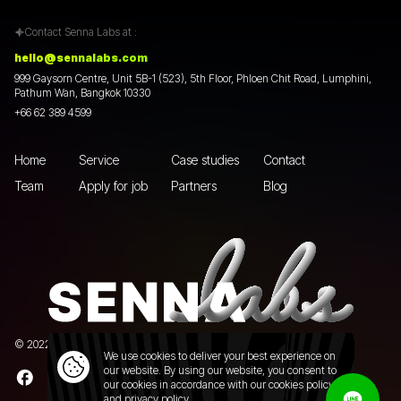
Contact Senna Labs at :
hello@sennalabs.com
999 Gaysorn Centre, Unit 5B-1 (523), 5th Floor, Phloen Chit Road, Lumphini,
Pathum Wan, Bangkok 10330
+66 62 389 4599
Home
Service
Case studies
Contact
Team
Apply for job
Partners
Blog
© 2022 Senna Labs Co., Ltd.All rights reserved. |
Privacy policy
We use cookies to deliver your best experience on
our website. By using our website, you consent to
our cookies in accordance with our cookies policy
and
privacy policy.