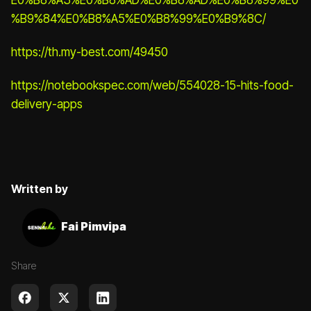
%B9%84%E0%B8%A5%E0%B8%99%E0%B9%8C/
https://th.my-best.com/49450
https://notebookspec.com/web/554028-15-hits-food-
delivery-apps
Written by
Fai Pimvipa
Share