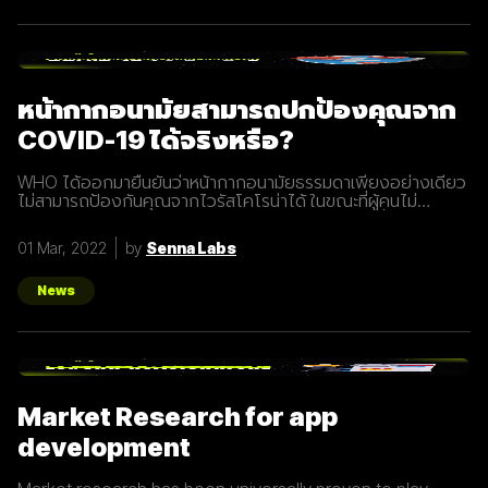
หน้ากากอนามัยสามารถปกป้องคุณจาก
COVID-19 ได้จริงหรือ?
WHO ได้ออกมายืนยันว่าหน้ากากอนามัยธรรมดาเพียงอย่างเดียว
ไม่สามารถป้องกันคุณจากไวรัสโคโรน่าได้ ในขณะที่ผู้คนไม่
สามารถครอบครองหน้ากากอนามัยได้มากเท่าจำนวนที่ต้องการ
เนื่องจากสาเหตุการแพร่ระบาดของ COVID-19 หรือ ไวรัสโคโรน่า
01 Mar, 2022
by
Senna Labs
ทำให้หน้ากากอนามัยขาดแคลนในหลายประเทศ แต่มีการยืนยันจากผู้
เชี่ยวชาญว่าการใส่หน้ากากอนามัยเพียงอย่างเดียว ไม่สามารถ
ช่วยป้องกันได้อย่างที่คาดไว้ Eric Toner นักวิทยาศาสตร์จากศูนย์
News
สุขภาพของ Johns Hopkins กล่าวว่า "การใส่หน้ากากอนามัย
เพียงอย่างเดียว ไม่สามารถช่วยป้องกันได้อย่างที่คาดไว้" รวมไป
ถึง ดร. William Schaffner ผู้เชี่ยวชาญด้านโรคติดเชื้อที่
มหาวิทยาลัย Vanderbilt ในรัฐเทนเนสซียืนยันกับ Live Science
ว่าหน้ากากอนามัยธรรมดาไม่สามารถป้องกันไวรัสโคโรนาได้
นอกจากนี้ ศูนย์ควบคุมและป้องกันโรคหรือ CDC ระบุว่า ทาง
Market Research for app
ป้องกันไวรัสโคโรนาที่ดีที่สุดคือการล้างมือบ่อย ๆ
development