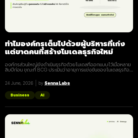
ทำไมองค์กรเต็มไปด้วยผู้บริหารที่เก่ง
แต่ขาดคนที่สร้างโมเดลธุรกิจใหม่
องค์กรส่วนใหญ่ยังดำเนินธุรกิจด้วยโมเดลที่ออกแบบไว้เมื่อหลาย
สิบปีก่อน ขณะที่ BCG ประเมินว่าอายุการแข่งขันของโมเดลธุรกิจ
ในปัจจุบันสั้นลงเหลือไม่ถึงห้าปี การทุ่มงบเปลี่ยนผ่านไปกับ AI จึง
อาจเป็นการปรับปรุงโมเดลที่กำลังจะหมดอายุ ผลสำรวจของ
24 June, 2026
by
Senna Labs
McKinsey ชี้ว่า 88% ขององค์กรใช้ AI อยู่บ้าง แต่มีเพียง 7% ที่
ขยายผลได้จริง ส่วนใหญ่จึงติดอยู่ที่การปรับปรุงผิว ๆ บทความนี้
อธิบายเหตุผลที่ลึกกว่านั้น คือองค์กรเต็มไปด้วยผู้บริหารที่เก่ง แต่
Business
AI
ขาดคนที่สร้างโมเดลธุรกิจใหม่ (รูปภาพจาก : CBC) ปรับปรุงไม่
เท่ากับเปลี่ยนแปลง หลายองค์กรนำ AI ไปเพิ่มประสิทธิภาพ ลด
ต้นทุน และทำงานอัตโนมัติ แล้วเรียกสิ่งนั้นว่าการเปลี่ยนแปลง แต่
จริง ๆ