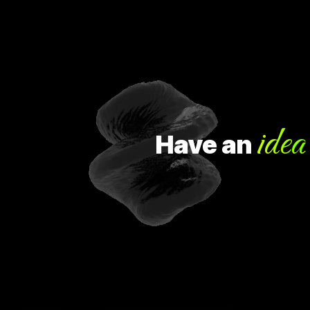
idea?
Have
an