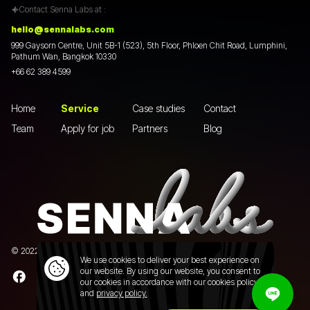
Contact Senna Labs at :
hello@sennalabs.com
999 Gaysorn Centre, Unit 5B-1 (523), 5th Floor, Phloen Chit Road, Lumphini,
Pathum Wan, Bangkok 10330
+66 62 389 4599
Home
Service
Case studies
Contact
Team
Apply for job
Partners
Blog
© 2022 Senna Labs Co., Ltd.All rights reserved. |
Privacy policy
We use cookies to deliver your best experience on
our website. By using our website, you consent to
our cookies in accordance with our cookies policy
and
privacy policy.