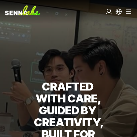
CRAFTED 

 WITH CARE, 
GUIDED BY 

 CREATIVITY, 

  BUILT FOR  
