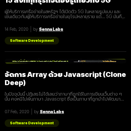
15 สิ่งที่ทุกธุรกิจต้องรู้เกี่ยวกับ 5G
ผู้ให้บริการเครือข่ายในสหรัฐฯ ได้เปิดตัว 5G ในหลายรูปแบบ และ
เช่นเดียวกับผู้ให้บริการเครือข่ายในยุโรปหลายราย แต่… 5G มันคือ
อะไร และทำไมเราต้องให้ความสนใจ บทความนี้ได้รวบรวม 15 สิ่งที่
ทุกธุรกิจต้องรู้เกี่ยวกับ 5G เพราะเราปฏิเสธไม่ได้เลยว่ามันกำลังจะ
14 Feb, 2020
by
Senna Labs
ถูกใช้งานอย่างกว้างขวางขึ้น 1. 5G หรือ Fifth-Generation คือ
ยุคใหม่ของเทคโนโลยีเครือข่ายไร้สายที่จะมาแทนที่ระบบ 4G ที่เราใช้
อยู่ในปัจจุบัน ซึ่งมันไม่ได้ถูกจำกัดแค่มือถือเท่านั้น แต่รวมถึง
Software Development
อุปกรณ์ทุกชนิดที่เชื่อมต่ออินเตอร์เน็ตได้ 2. 5G คือการพัฒนา 3
ส่วนที่สำคัญที่จะนำมาสู่การเชื่อมต่ออุปกรณ์ไร้สายต่างๆ ขยาย
ช่องสัญญาณขนาดใหญ่ขึ้นเพื่อเพิ่มความเร็วในการเชื่อมต่อ การ
ตอบสนองที่รวดเร็วขึ้นในระยะเวลาที่น้อยลง ความสามารถในการ
เชื่อมต่ออุปกรณ์มากกว่า 1 ในเวลาเดียวกัน 3. สัญญาณ 5G นั้น
แตกต่างจากระบบ
จัดการ Array ด้วย Javascript (Clone
Deep)
ในปัจจุบันนี้ ปฏิเสธไม่ได้เลยว่าภาษาที่ถูกใช้ในการเขียนเว็บต่าง ๆ
นั้น คงหนีไม่พ้นภาษา Javascript ซึ่งเป็นภาษาที่ถูกนำไปพัฒนา
เป็น framework หรือ library ต่าง ๆ มากมาย ผู้พัฒนาหลายคนก็มี
รูปแบบการเขียนภาษา Javascript ที่แตกต่างกัน เราเลยมีแนวทาง
07 Feb, 2020
by
Senna Labs
การเขียนที่หลากหลาย มาแบ่งปันเพื่อน ๆ เกี่ยวกับการจัดการ
Array ด้วยภาษา Javascript กัน เรามาดูตัวอย่างกันเลยดีกว่า
โดยปกติแล้วการ copy ค่าจาก value type ธรรมดา สามารถเขียน
Software Development
ได้ดังนี้