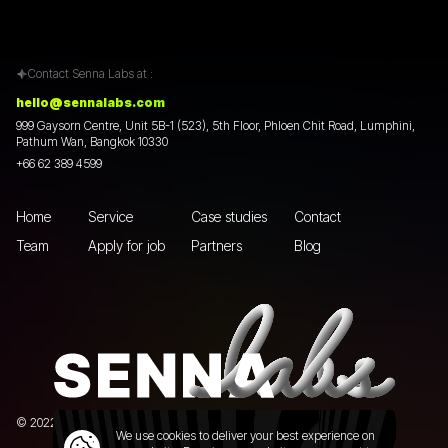
Contact Senna Labs at :
hello@sennalabs.com
999 Gaysorn Centre, Unit 5B-1 (523), 5th Floor, Phloen Chit Road, Lumphini,
Pathum Wan, Bangkok 10330
+66 62 389 4599
Home
Service
Case studies
Contact
Team
Apply for job
Partners
Blog
© 2022 Senna Labs Co., Ltd.All rights reserved. |
Privacy policy
We use cookies to deliver your best experience on