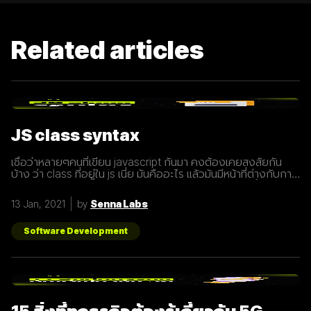
Related articles
JS class syntax
เชื่อว่าหลายๆคนที่เขียน javascript กันมา คงต้องเคยสงสัยกัน
บ้าง ว่า class ที่อยู่ใน js เนี่ย มันคืออะไร แล้วมันมีหน้าที่ต่างกับการ
ประกาศ function อย่างไร? เรามารู้จักกับ class ให้มากขึ้นกันดี
กว่า class เปรียบเสมือนกับ blueprint หรือแบบพิมพ์เขียว ที่
13 Jan, 2021
by
Senna Labs
สามารถนำไปสร้างเป็นสิ่งของ( object ) ตาม blueprint หรือแบบ
พิมพ์เขียว( class ) นั้นๆได้ โดยภายใน class
Software Development