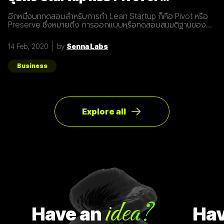
Preserve
อีกหนึ่งบททดสอบสำหรับการทำ Lean Startup ก็คือ Pivot หรือ
Preserve ซึ่งหมายถึง การออกแบบหรือทดสอบสมมติฐานของ
ผลิตภัณฑ์หรือแผนธุรกิจใหม่หลังจากที่แผนเดิมไม่ได้ผลลัพธ์อย่าง
ที่คาดคิด จึงต้องเปลี่ยนทิศทางเพื่อให้ตอบโจทย์ความต้องการ
14 Feb, 2020
by
Senna Labs
ของผู้ใช้ให้มากที่สุด ตัวอย่างการทำ Pivot ตอนแรก Groupon เป็น
Online Activism Platform คือแพลตฟอร์มที่มีไว้เพื่อสร้าง
แคมเปญรณรงค์หรือการเปลี่ยนแปลงบางอย่างในสังคม ซึ่งตอน
Business
แรกแทบจะไม่มีคนเข้ามาใช้งานเลย และแล้วผู้ก่อตั้ง Groupon ก็ได้
เกิดไอเดียทำบล็อกขึ้นในเว็บไซต์โดยลองโพสต์คูปองโปรโมชั่นพิซ
ซ่า หลังจากนั้น ก็มีคนสนใจมากขึ้นเรื่อยๆ ทำให้เขาคิดใหม่และเปลี่ยน
ทิศทางหรือ Pivot จากกลุ่มลูกค้าเดิมเป็นกลุ่มลูกค้าจริง Pivot ถูก
แบ่งออกเป็น 8 ประเภท Customer Need
Explore all
idea?
Have
an
Hav