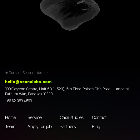
Contact Senna Labs at :
hello@sennalabs.com
999 Gaysorn Centre, Unit 5B-1 (523), 5th Floor, Phloen Chit Road, Lumphini,
Pathum Wan, Bangkok 10330
+66 62 389 4599
Home
Service
Case studies
Contact
Team
Apply for job
Partners
Blog