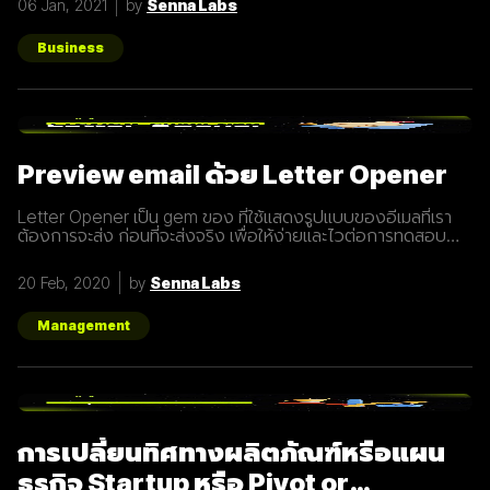
06 Jan, 2021
by
Senna Labs
คอยส่งมอบคุณค่าเพื่อให้เข้าถึงและสื่อสารกับกลุ่มเป้าหมายได้
อย่างมีประสิทธิภาพ Inbound Marketing คืออะไร Inbound
Marketing คือ การทำการตลาดผ่าน Content ต่างๆ เพื่อดึงดูด
Business
กลุ่มเป้าหมายเข้ามา และตอบสนองความต้องการของลูกค้า โดย
อาจจะทำผ่านเว็บไซต์ หรือผ่านสื่อ Social Media ต่าง ๆ ซึ่งใน
ปัจจุบันนั้น Inbound Marketing เป็นที่นิยมมากขึ้นเพราะเครื่องมือ
และเทคโนโลยีที่พัฒนาขึ้นมาในปัจจุบันทำให้การทำการตลาดแบบ
Inbound Marketing นั้นทำง่ายกว่าเมื่อก่อนมาก นอกจากนี้การทำ
Inbound Marketing ยังช่วยสร้างความสัมพันธ์และความน่าเชื่อ
Preview email ด้วย Letter Opener
ถือให้กับธุรกิจได้เป็นอย่างดีอีกด้วย หลักการของ Inbound
Marketing Attract สร้าง
Letter Opener เป็น gem ของ ที่ใช้แสดงรูปแบบของอีเมลที่เรา
ต้องการจะส่ง ก่อนที่จะส่งจริง เพื่อให้ง่ายและไวต่อการทดสอบ
Let's Get started... Installation เพิ่ม Gem ใน Gemfile จาก
นั้นรัน `bundle install` # Gemfile group :development do
20 Feb, 2020
by
Senna Labs
gem "letter_opener" gem "letter_opener_web", "~> 1.0"
end กำหนดการส่งอีเมลโดยใช้ letter_opener (กรณี
Production จะใช้เป็น :smtp) #
Management
config/environments/development.rb
config.action_mailer.delivery_method
การเปลี่ยนทิศทางผลิตภัณฑ์หรือแผน
ธุรกิจ Startup หรือ Pivot or