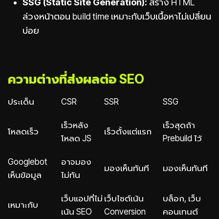
SSG (Static Site Generation):
สร้าง HTML
ล่วงหน้าตอน build time เหมาะกับเว็บเนื้อหาไม่เปลี่ยน
บ่อย
ความต่างที่ส่งผลต่อ SEO
ประเด็น
CSR
SSR
SSG
เร็วหลัง
เร็วสุดถ้า
โหลดเร็ว
เร็วตั้งแต่แรก
โหลด JS
Prebuild ไว้
Googlebot
อาจมอง
มองเห็นทันที
มองเห็นทันที
เห็นข้อมูล
ไม่ทัน
เว็บแอปที่ไม่
เว็บไซต์เน้น
บล็อก, เว็บ
เหมาะกับ
เน้น SEO
Conversion
คอนเทนต์