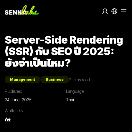
Server-Side Rendering
(SSR) กับ SEO ปี 2025:
ยังจำเป็นไหม?
2
mins read
Management
Business
Published
Language
24 June, 2025
Thai
Written by
Ae