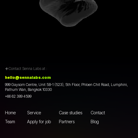
Contact Senna Labs at :
hello@sennalabs.com
999 Gaysorn Centre, Unit 5B-1 (523), 5th Floor, Phloen Chit Road, Lumphini,
Pathum Wan, Bangkok 10330
+66 62 389 4599
Home
Service
Case studies
Contact
Team
Apply for job
Partners
Blog