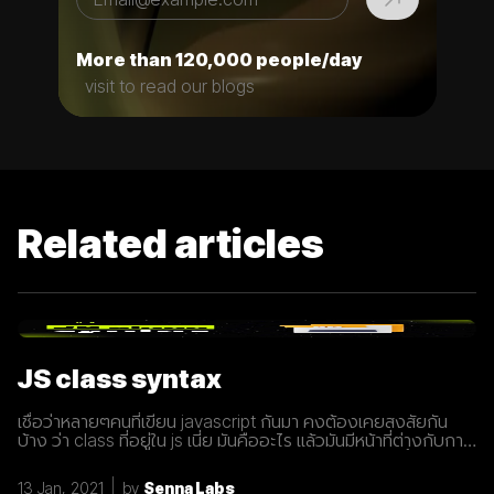
More than 120,000 people/day
visit to read our blogs
Related articles
JS class syntax
เชื่อว่าหลายๆคนที่เขียน javascript กันมา คงต้องเคยสงสัยกัน
บ้าง ว่า class ที่อยู่ใน js เนี่ย มันคืออะไร แล้วมันมีหน้าที่ต่างกับการ
ประกาศ function อย่างไร? เรามารู้จักกับ class ให้มากขึ้นกันดี
กว่า class เปรียบเสมือนกับ blueprint หรือแบบพิมพ์เขียว ที่
13 Jan, 2021
by
Senna Labs