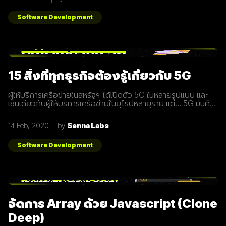
สามารถนำไปสร้างเป็นสิ่งของ( object ) ตาม blueprint หรือแบบ
พิมพ์เขียว( class ) นั้นๆได้ โดยภายใน class
Software Development
15 สิ่งที่ทุกธุรกิจต้องรู้เกี่ยวกับ 5G
ผู้ให้บริการเครือข่ายในสหรัฐฯ ได้เปิดตัว 5G ในหลายรูปแบบ และ
เช่นเดียวกับผู้ให้บริการเครือข่ายในยุโรปหลายราย แต่… 5G มันคือ
อะไร และทำไมเราต้องให้ความสนใจ บทความนี้ได้รวบรวม 15 สิ่งที่
ทุกธุรกิจต้องรู้เกี่ยวกับ 5G เพราะเราปฏิเสธไม่ได้เลยว่ามันกำลังจะ
14 Feb, 2020
by
Senna Labs
ถูกใช้งานอย่างกว้างขวางขึ้น 1. 5G หรือ Fifth-Generation คือ
ยุคใหม่ของเทคโนโลยีเครือข่ายไร้สายที่จะมาแทนที่ระบบ 4G ที่เราใช้
อยู่ในปัจจุบัน ซึ่งมันไม่ได้ถูกจำกัดแค่มือถือเท่านั้น แต่รวมถึง
Software Development
อุปกรณ์ทุกชนิดที่เชื่อมต่ออินเตอร์เน็ตได้ 2. 5G คือการพัฒนา 3
ส่วนที่สำคัญที่จะนำมาสู่การเชื่อมต่ออุปกรณ์ไร้สายต่างๆ ขยาย
ช่องสัญญาณขนาดใหญ่ขึ้นเพื่อเพิ่มความเร็วในการเชื่อมต่อ การ
ตอบสนองที่รวดเร็วขึ้นในระยะเวลาที่น้อยลง ความสามารถในการ
เชื่อมต่ออุปกรณ์มากกว่า 1 ในเวลาเดียวกัน 3. สัญญาณ 5G นั้น
แตกต่างจากระบบ
จัดการ Array ด้วย Javascript (Clone
Deep)