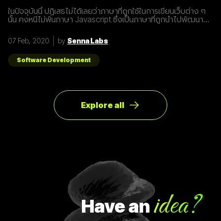
ในปัจจุบันนี้ ปฏิเสธไม่ได้เลยว่าภาษาที่ถูกใช้ในการเขียนเว็บต่าง ๆ
นั้น คงหนีไม่พ้นภาษา Javascript ซึ่งเป็นภาษาที่ถูกนำไปพัฒนา
เป็น framework หรือ library ต่าง ๆ มากมาย ผู้พัฒนาหลายคนก็มี
รูปแบบการเขียนภาษา Javascript ที่แตกต่างกัน เราเลยมีแนวทาง
07 Feb, 2020
by
Senna Labs
การเขียนที่หลากหลาย มาแบ่งปันเพื่อน ๆ เกี่ยวกับการจัดการ
Array ด้วยภาษา Javascript กัน เรามาดูตัวอย่างกันเลยดีกว่า
โดยปกติแล้วการ copy ค่าจาก value type ธรรมดา สามารถเขียน
Software Development
ได้ดังนี้
Explore all
idea?
Have
an