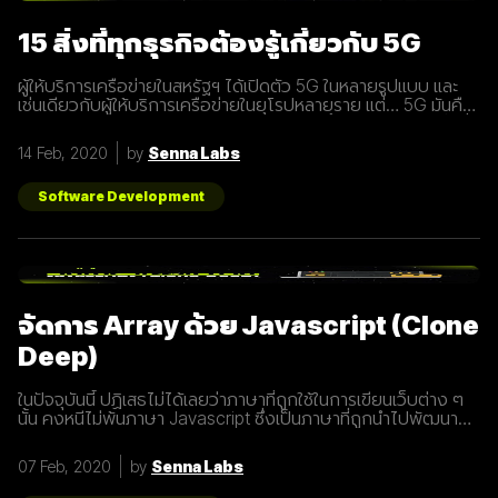
15 สิ่งที่ทุกธุรกิจต้องรู้เกี่ยวกับ 5G
ผู้ให้บริการเครือข่ายในสหรัฐฯ ได้เปิดตัว 5G ในหลายรูปแบบ และ
เช่นเดียวกับผู้ให้บริการเครือข่ายในยุโรปหลายราย แต่… 5G มันคือ
อะไร และทำไมเราต้องให้ความสนใจ บทความนี้ได้รวบรวม 15 สิ่งที่
ทุกธุรกิจต้องรู้เกี่ยวกับ 5G เพราะเราปฏิเสธไม่ได้เลยว่ามันกำลังจะ
14 Feb, 2020
by
Senna Labs
ถูกใช้งานอย่างกว้างขวางขึ้น 1. 5G หรือ Fifth-Generation คือ
ยุคใหม่ของเทคโนโลยีเครือข่ายไร้สายที่จะมาแทนที่ระบบ 4G ที่เราใช้
อยู่ในปัจจุบัน ซึ่งมันไม่ได้ถูกจำกัดแค่มือถือเท่านั้น แต่รวมถึง
Software Development
อุปกรณ์ทุกชนิดที่เชื่อมต่ออินเตอร์เน็ตได้ 2. 5G คือการพัฒนา 3
ส่วนที่สำคัญที่จะนำมาสู่การเชื่อมต่ออุปกรณ์ไร้สายต่างๆ ขยาย
ช่องสัญญาณขนาดใหญ่ขึ้นเพื่อเพิ่มความเร็วในการเชื่อมต่อ การ
ตอบสนองที่รวดเร็วขึ้นในระยะเวลาที่น้อยลง ความสามารถในการ
เชื่อมต่ออุปกรณ์มากกว่า 1 ในเวลาเดียวกัน 3. สัญญาณ 5G นั้น
แตกต่างจากระบบ
จัดการ Array ด้วย Javascript (Clone
Deep)
ในปัจจุบันนี้ ปฏิเสธไม่ได้เลยว่าภาษาที่ถูกใช้ในการเขียนเว็บต่าง ๆ
นั้น คงหนีไม่พ้นภาษา Javascript ซึ่งเป็นภาษาที่ถูกนำไปพัฒนา
เป็น framework หรือ library ต่าง ๆ มากมาย ผู้พัฒนาหลายคนก็มี
รูปแบบการเขียนภาษา Javascript ที่แตกต่างกัน เราเลยมีแนวทาง
07 Feb, 2020
by
Senna Labs
การเขียนที่หลากหลาย มาแบ่งปันเพื่อน ๆ เกี่ยวกับการจัดการ
Array ด้วยภาษา Javascript กัน เรามาดูตัวอย่างกันเลยดีกว่า