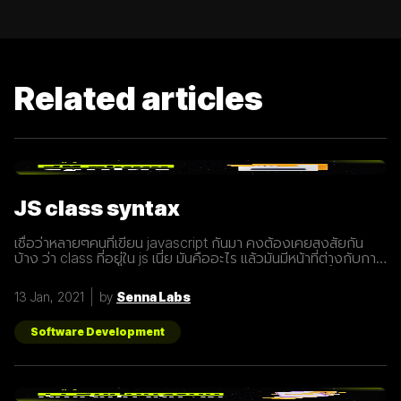
Related articles
JS class syntax
เชื่อว่าหลายๆคนที่เขียน javascript กันมา คงต้องเคยสงสัยกัน
บ้าง ว่า class ที่อยู่ใน js เนี่ย มันคืออะไร แล้วมันมีหน้าที่ต่างกับการ
ประกาศ function อย่างไร? เรามารู้จักกับ class ให้มากขึ้นกันดี
กว่า class เปรียบเสมือนกับ blueprint หรือแบบพิมพ์เขียว ที่
13 Jan, 2021
by
Senna Labs
สามารถนำไปสร้างเป็นสิ่งของ( object ) ตาม blueprint หรือแบบ
พิมพ์เขียว( class ) นั้นๆได้ โดยภายใน class
Software Development