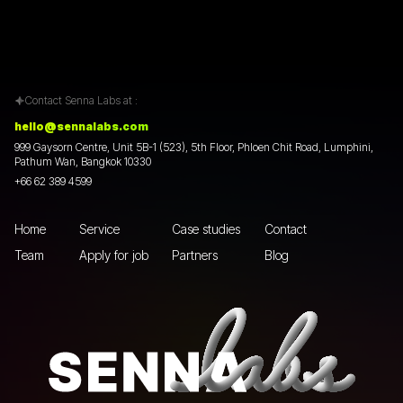
Contact Senna Labs at :
hello@sennalabs.com
999 Gaysorn Centre, Unit 5B-1 (523), 5th Floor, Phloen Chit Road, Lumphini,
Pathum Wan, Bangkok 10330
+66 62 389 4599
Home
Service
Case studies
Contact
Team
Apply for job
Partners
Blog