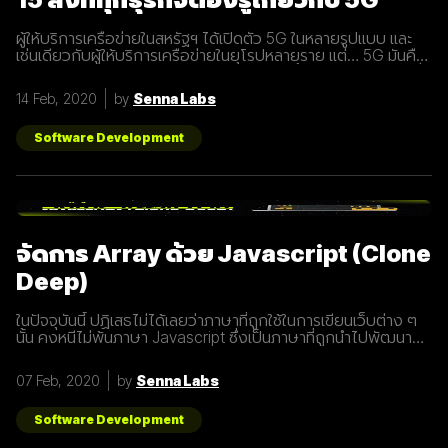
ผู้ให้บริการเครือข่ายในสหรัฐฯ ได้เปิดตัว 5G ในหลายรูปแบบ และ
เช่นเดียวกับผู้ให้บริการเครือข่ายในยุโรปหลายราย แต่… 5G มันคือ
อะไร และทำไมเราต้องให้ความสนใจ บทความนี้ได้รวบรวม 15 สิ่งที่
ทุกธุรกิจต้องรู้เกี่ยวกับ 5G เพราะเราปฏิเสธไม่ได้เลยว่ามันกำลังจะ
14 Feb, 2020
by
Senna Labs
ถูกใช้งานอย่างกว้างขวางขึ้น 1. 5G หรือ Fifth-Generation คือ
ยุคใหม่ของเทคโนโลยีเครือข่ายไร้สายที่จะมาแทนที่ระบบ 4G ที่เราใช้
อยู่ในปัจจุบัน ซึ่งมันไม่ได้ถูกจำกัดแค่มือถือเท่านั้น แต่รวมถึง
Software Development
อุปกรณ์ทุกชนิดที่เชื่อมต่ออินเตอร์เน็ตได้ 2. 5G คือการพัฒนา 3
ส่วนที่สำคัญที่จะนำมาสู่การเชื่อมต่ออุปกรณ์ไร้สายต่างๆ ขยาย
ช่องสัญญาณขนาดใหญ่ขึ้นเพื่อเพิ่มความเร็วในการเชื่อมต่อ การ
ตอบสนองที่รวดเร็วขึ้นในระยะเวลาที่น้อยลง ความสามารถในการ
เชื่อมต่ออุปกรณ์มากกว่า 1 ในเวลาเดียวกัน 3. สัญญาณ 5G นั้น
แตกต่างจากระบบ
จัดการ Array ด้วย Javascript (Clone
Deep)
ในปัจจุบันนี้ ปฏิเสธไม่ได้เลยว่าภาษาที่ถูกใช้ในการเขียนเว็บต่าง ๆ
นั้น คงหนีไม่พ้นภาษา Javascript ซึ่งเป็นภาษาที่ถูกนำไปพัฒนา
เป็น framework หรือ library ต่าง ๆ มากมาย ผู้พัฒนาหลายคนก็มี
รูปแบบการเขียนภาษา Javascript ที่แตกต่างกัน เราเลยมีแนวทาง
07 Feb, 2020
by
Senna Labs
การเขียนที่หลากหลาย มาแบ่งปันเพื่อน ๆ เกี่ยวกับการจัดการ
Array ด้วยภาษา Javascript กัน เรามาดูตัวอย่างกันเลยดีกว่า
โดยปกติแล้วการ copy ค่าจาก value type ธรรมดา สามารถเขียน
Software Development
ได้ดังนี้