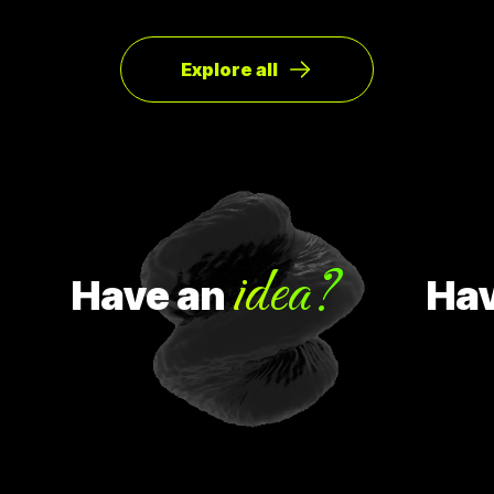
Explore all
idea?
Have
an
Have