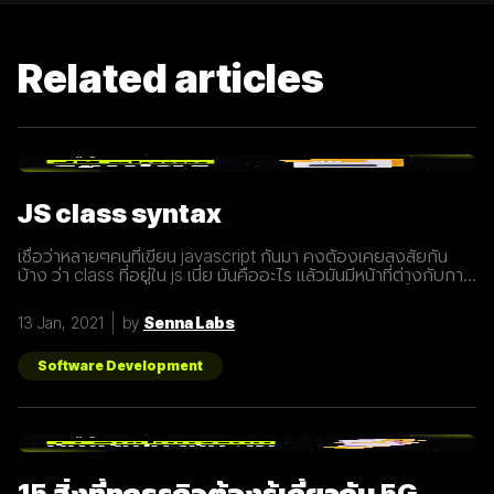
Related articles
JS class syntax
เชื่อว่าหลายๆคนที่เขียน javascript กันมา คงต้องเคยสงสัยกัน
บ้าง ว่า class ที่อยู่ใน js เนี่ย มันคืออะไร แล้วมันมีหน้าที่ต่างกับการ
ประกาศ function อย่างไร? เรามารู้จักกับ class ให้มากขึ้นกันดี
กว่า class เปรียบเสมือนกับ blueprint หรือแบบพิมพ์เขียว ที่
13 Jan, 2021
by
Senna Labs
สามารถนำไปสร้างเป็นสิ่งของ( object ) ตาม blueprint หรือแบบ
พิมพ์เขียว( class ) นั้นๆได้ โดยภายใน class
Software Development
15 สิ่งที่ทุกธุรกิจต้องรู้เกี่ยวกับ 5G